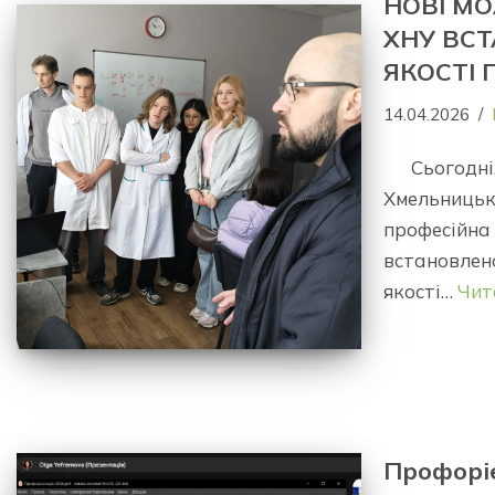
НОВІ МО
ХНУ ВС
ЯКОСТІ 
14.04.2026
Сьогодн
Хмельниць
професійна
встановле
якості…
Чит
Профоріє