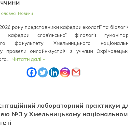
еччини
Головна
,
Новини
 2026 року представники кафедри екології та біологі
 кафедри слов’янської філології гуманітар
ного факультету Хмельницького національн
ту провели онлайн-зустріч з учнями Охрімовецьк
ого,…
Читати далі »
єнтаційний лабораторний практикум д
іцею №3 у Хмельницькому національном
теті