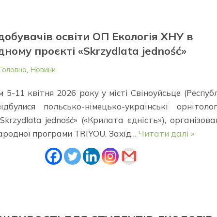
добувачів освіти ОП Екологія ХНУ в
ному проєкті «Skrzydlata jedność»
Головна
,
Новини
 5-11 квітня 2026 року у місті Свіноуйсьце (Респуб
дбулися польсько-німецько-українські орнітолог
krzydlata jedność» («Крилата єдність»), організова
ародної програми TRIYOU. Захід…
Читати далі »