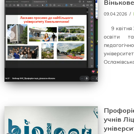
Віньков
09.04.2026
9 квітня
освіти та
педагогіч
університе
Осламівськ
Профорі
учнів Л
універси