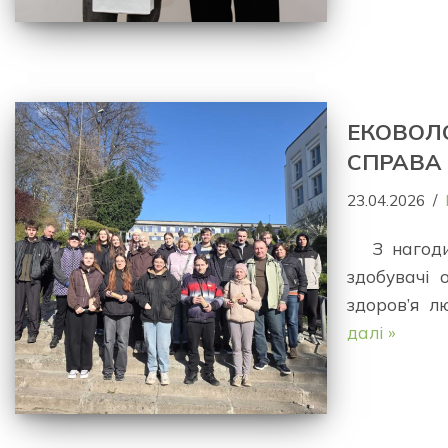
ЕКОВОЛО
СПРАВА
23.04.2026
З нагоди
здобувачі 
здоров’я л
далі »