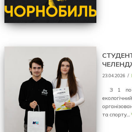
СТУДЕНТ
ЧЕЛЕНД
23.04.2026
З 1 по
екологічни
організова
та спорту…