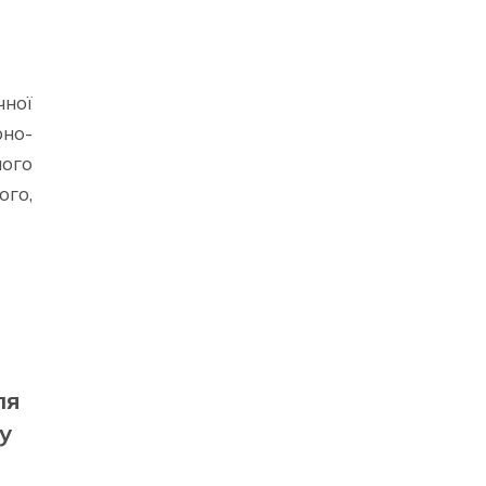
чної
но-
ого
ого,
ля
у