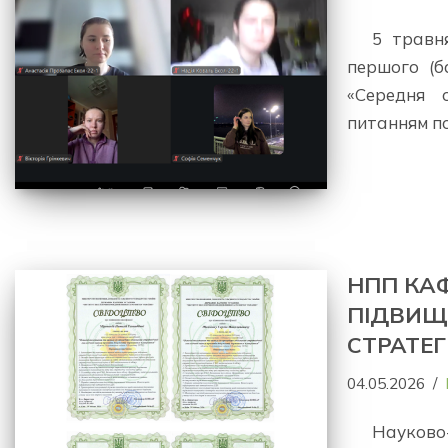
5 травн
першого (б
«Середня о
питанням п
НПП КАФ
ПІДВИЩ
СТРАТЕГ
04.05.2026
Науково-