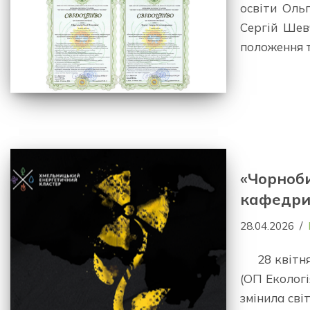
освіти Ол
Сергій Шев
положення 
«Чорноби
кафедри 
28.04.2026
28 квітн
(ОП Екологі
змінила сві