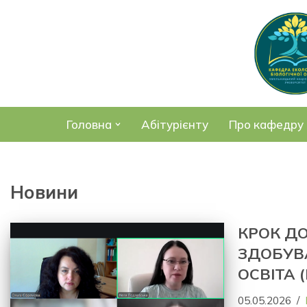
Перейти
до
вмісту
Головна
Абітурієнту
Про кафедру
Новини
КРОК ДО
ЗДОБУВА
ОСВІТА 
05.05.2026