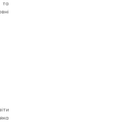
 та
овні
віти
 яка