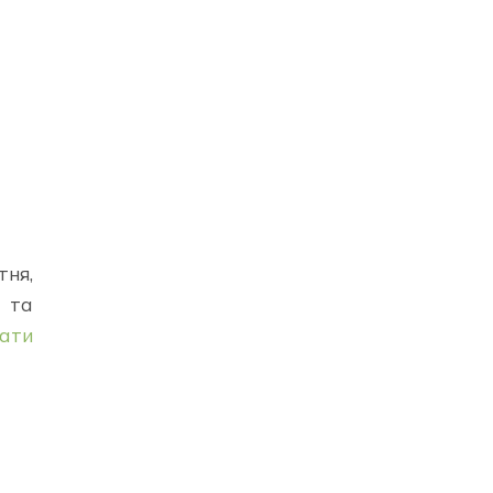
тня,
я та
ати