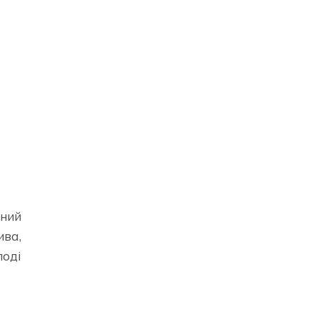
ний
ива,
лоді