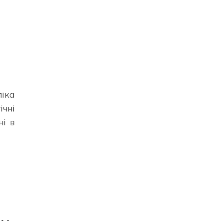
ліка
ічні
ні в