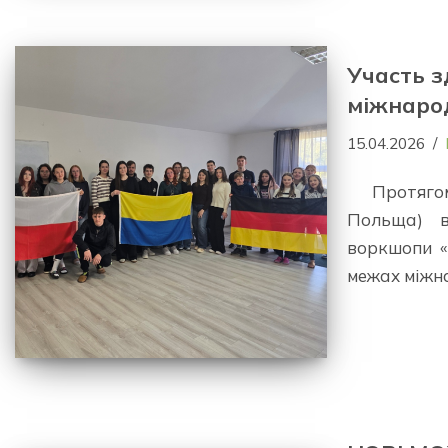
Участь з
міжнарод
15.04.2026
Протягом
Польща) ві
воркшопи «S
межах міжн