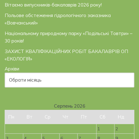
Вітаємо випускників-бакалаврів 2026 року!
Польове обстеження гідрологічного заказника
«Вовчанський»
Національному природному парку «Подільські Товтри» –
30 років!
ЗАХИСТ КВАЛІФІКАЦІЙНИХ РОБІТ БАКАЛАВРІВ ОП
«ЕКОЛОГІЯ»
Архіви
Серпень 2026
Пн
Вт
Ср
Чт
Пт
Сб
Нд
1
2
3
4
5
6
7
8
9