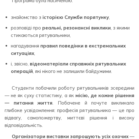
Програма була насиченою:
знайомство з
історією Служби порятунку
,
розповіді про
реальні, резонансні виклики
, з якими
стикаються рятувальники,
нагадування
правил поведінки в екстремальних
ситуаціях
,
і, звісно,
відеоматеріали справжніх рятувальних
операцій
, які нікого не залишили байдужими.
Студенти побачили роботу рятувальників зсередини
— не як суху статистику, а як
місію, де кожне рішення
— питання життя
. Побачене й почуте викликало
глибоке усвідомлення: професія рятувальника — це про
відвагу, самопожертву, миттєві рішення і високу
відповідальність.
Організатори виставки запрошують усіх охочих
—