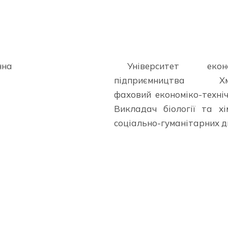
нна
Університет еко
підприємництва Хме
фаховий економіко-техні
Викладач біології та хі
соціально-гуманітарних д