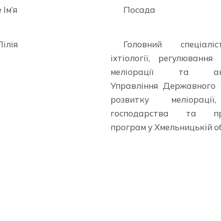
Ім’я
Посада
Лілія
Головний спеціалі
іхтіології, регулювання
меліорації та акв
Управління Державного 
розвитку меліорації
господарства та про
програм у Хмельницькій о