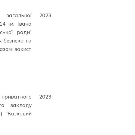
 загальної
2023
14 ім. Івана
ської ради”
я, безпека та
азом; захист
риватного
2023
го закладу
) “Казковий