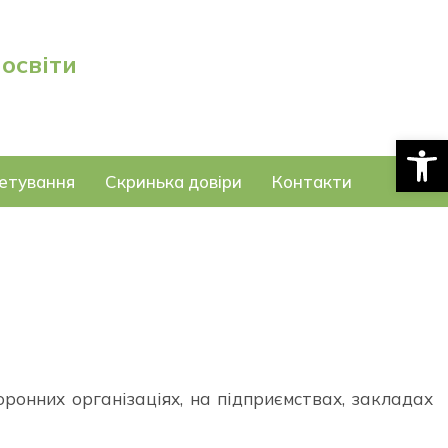
 освіти
Відкри
етування
Скринька довіри
Контакти
оронних організаціях, на підприємствах, закладах