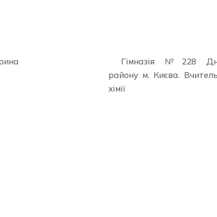
Ірина
Гімназія №228 Дні
району м. Києва. Вчитель
хімії