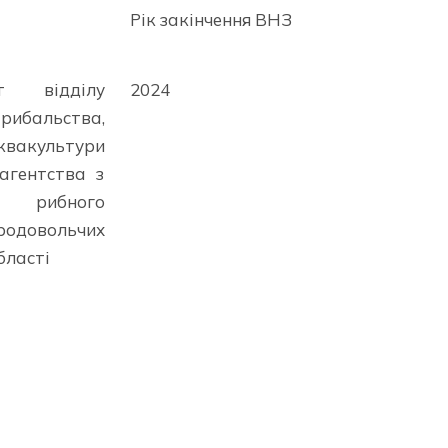
Рік закінчення ВНЗ
ст відділу
2024
 рибальства,
акультури
агентства з
, рибного
довольчих
бласті