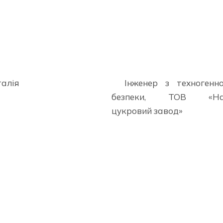
талія
Інженер з техногенно
безпеки, ТОВ «Нар
цукровий завод»