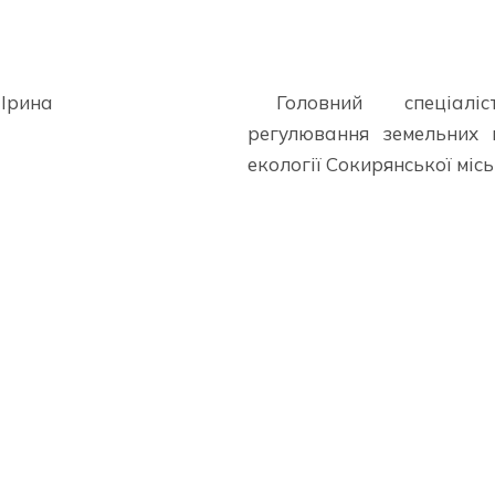
Ірина
Головний спеціалі
регулювання земельних 
екології Сокирянської міс