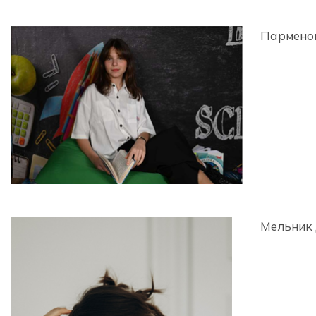
Парменов
Мельник