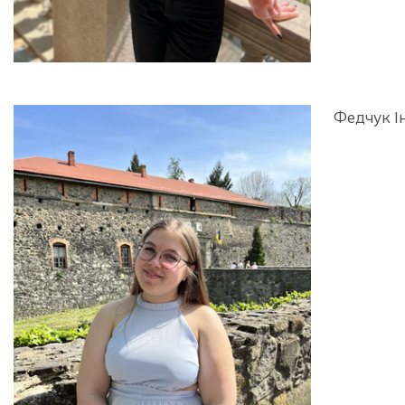
Федчук І