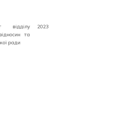
ст відділу
2023
відносин та
ької ради