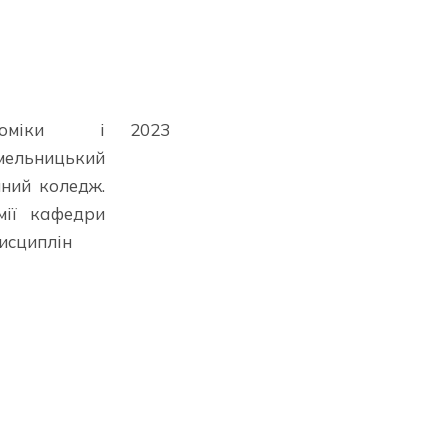
номіки і
2023
льницький
чний коледж.
мії кафедри
исциплін