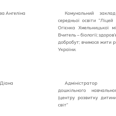
а Ангеліна
Комунальний заклад
середньої освіти “Ліцей 
Огієнка Хмельницької мі
Вчитель – біології; здоров’
добробут; вчимося жити р
України.
 Діана
Адміністратор п
дошкільного навчально
(центру розвитку дитини
світ”