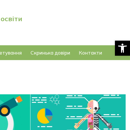
 освіти
Відкри
етування
Скринька довіри
Контакти