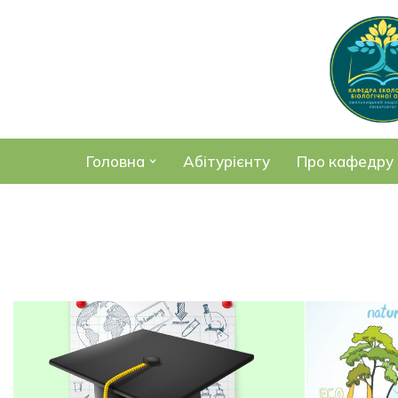
Перейти
до
вмісту
Головна
Абітурієнту
Про кафедру