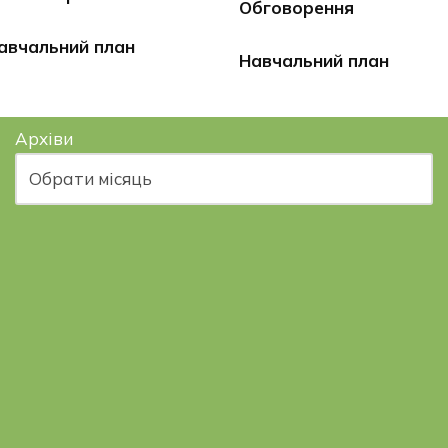
Обговорення
авчальний план
Навчальний план
Архіви