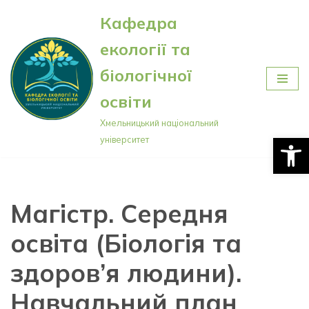
Кафедра
Перейти
екології та
до
вмісту
біологічної
освіти
Хмельницький національний
Відкри
університет
Магістр. Середня
освіта (Біологія та
здоров’я людини).
Навчальний план