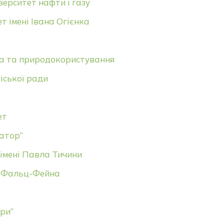
верситет нафти і газу
 імені Івана Огієнка
ва та природокористування
іської ради
ет
атор”
імені Павла Тичини
Е. Фальц-Фейна
ри”