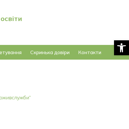
 освіти
Відкри
етування
Скринька довіри
Контакти
поживслужби”