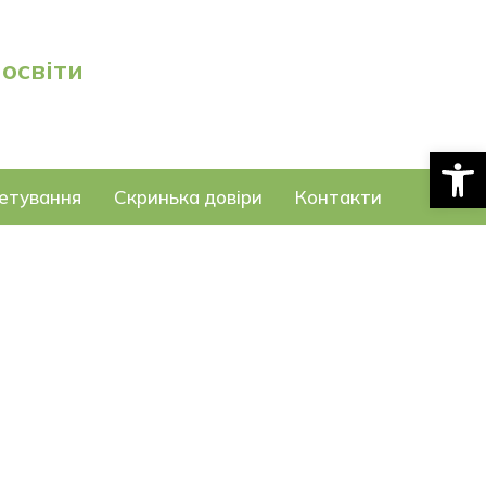
 освіти
Відкри
етування
Скринька довіри
Контакти