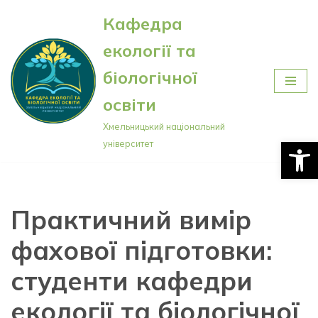
Кафедра
Перейти
екології та
до
вмісту
біологічної
освіти
Хмельницький національний
Відкри
університет
Практичний вимір
фахової підготовки:
студенти кафедри
екології та біологічної