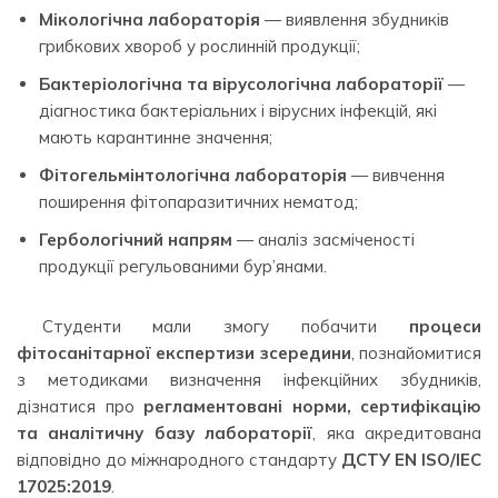
Мікологічна лабораторія
— виявлення збудників
грибкових хвороб у рослинній продукції;
Бактеріологічна та вірусологічна лабораторії
—
діагностика бактеріальних і вірусних інфекцій, які
мають карантинне значення;
Фітогельмінтологічна лабораторія
— вивчення
поширення фітопаразитичних нематод;
Гербологічний напрям
— аналіз засміченості
продукції регульованими бур’янами.
Студенти мали змогу побачити
процеси
фітосанітарної експертизи зсередини
, познайомитися
з методиками визначення інфекційних збудників,
дізнатися про
регламентовані норми, сертифікацію
та аналітичну базу лабораторії
, яка акредитована
відповідно до міжнародного стандарту
ДСТУ EN ISO/IEC
17025:2019
.