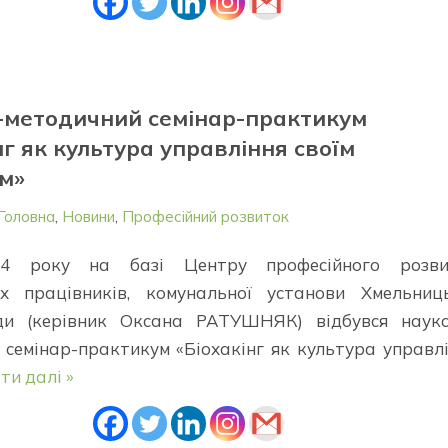
-методичний семінар-практикум
нг як культура управління своїм
м»
Головна
,
Новини
,
Професійний розвиток
024 року на базі Центру професійного розви
их працівників, комунальної установи Хмельниц
ади (керівник Оксана РАТУШНЯК) відбувся науко
 семінар-практикум «Біохакінг як культура управл
ти далі »