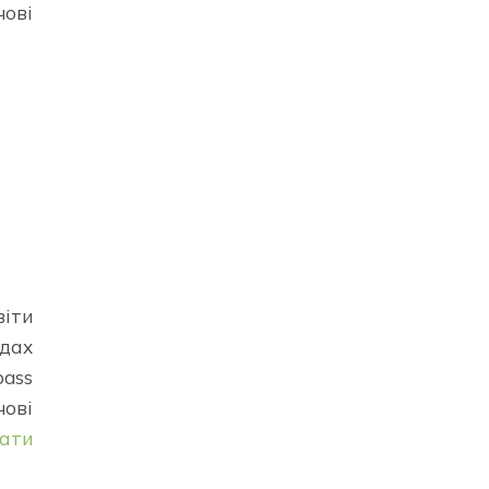
ові
іти
дах
ass
ові
ати