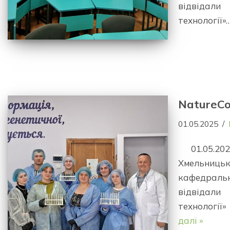
відвідали
технології»
NatureCo
01.05.2025
01.05.2
Хмельниц
кафедраль
відвідали
технології
далі »