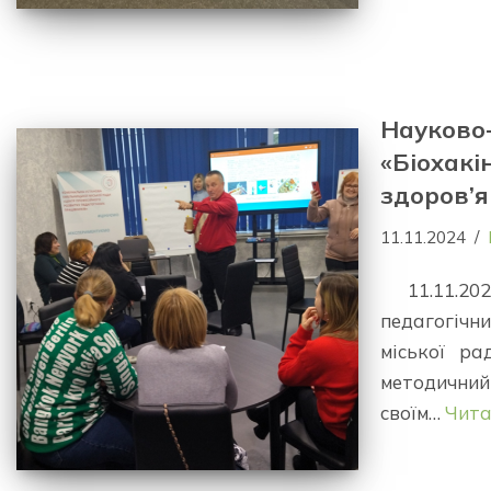
Науково
«Біохакі
здоров’я
11.11.2024
11.11.2
педагогічн
міської р
методичний
своїм…
Чита