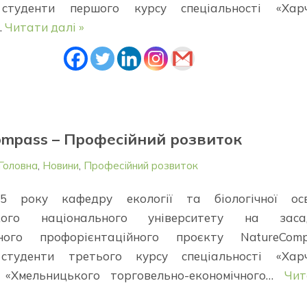
 студенти першого курсу спеціальності «Харч
…
Читати далі »
mpass – Професійний розвиток
Головна
,
Новини
,
Професійний розвиток
025 року кафедру екології та біологічної осв
ького національного університету на заса
ного профорієнтаційного проєкту NatureComp
 студенти третього курсу спеціальності «Харч
» «Хмельницького торговельно-економічного…
Чит