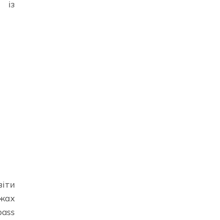
 із
віти
жах
ass