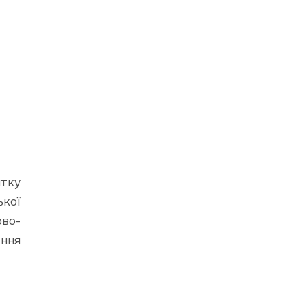
тку
ької
во-
іння