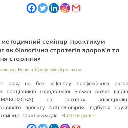
-методичний семінар-практикум
нг як біологічна стратегія здоров’я та
ня старіння»
Головна
,
Новини
,
Професійний розвиток
024 року на базі «Центру професійного розви
их працівників Городоцької міської ради» (кері
АКСІМОВА) на засадах кафедральн
аційного проєкту NatureCompass відбувся науко
 семінар-практикум для…
Читати далі »