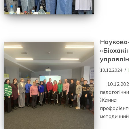
Науково
«Біохакі
управлін
10.12.2024
10.12.2
педагогічн
Жанна М
профорієнт
методичний