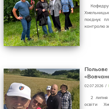
Кафедру
Хмельниць
поєднує пл
контролю 
Польове 
«Вовчан
02.07.2026
2 липня
освіти Хм