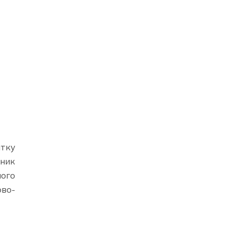
тку
вник
ого
во-