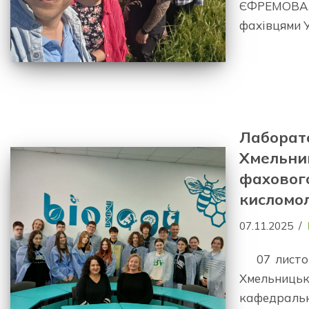
ЄФРЕМОВА,
фахівцями 
Лаборат
Хмельни
фахового
кисломол
07.11.2025
07 листо
Хмельниц
кафедраль