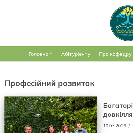
Перейти
до
вмісту
Головна
Абітурієнту
Про кафедру
Професійний розвиток
Багатор
довкілля
10.07.2026