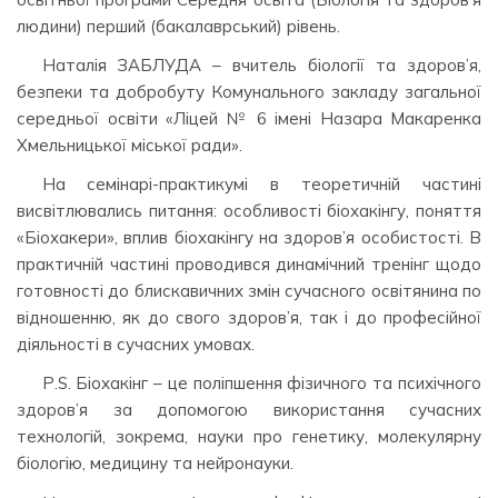
людини) перший (бакалаврський) рівень.
Наталія ЗАБЛУДА – вчитель біології та здоров’я,
безпеки та добробуту Комунального закладу загальної
середньої освіти «Ліцей № 6 імені Назара Макаренка
Хмельницької міської ради».
На семінарі-практикумі в теоретичній частині
висвітлювались питання: особливості біохакінгу, поняття
«Біохакери», вплив біохакінгу на здоров’я особистості. В
практичній частині проводився динамічний тренінг щодо
готовності до блискавичних змін сучасного освітянина по
відношенню, як до свого здоров’я, так і до професійної
діяльності в сучасних умовах.
Р.S. Біохакінг – це поліпшення фізичного та психічного
здоров’я за допомогою використання сучасних
технологій, зокрема, науки про генетику, молекулярну
біологію, медицину та нейронауки.