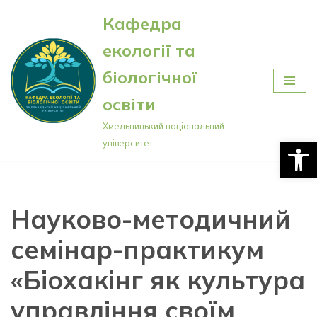
Кафедра
Перейти
екології та
до
вмісту
біологічної
освіти
Хмельницький національний
Відкри
університет
Науково-методичний
семінар-практикум
«Біохакінг як культура
управління своїм