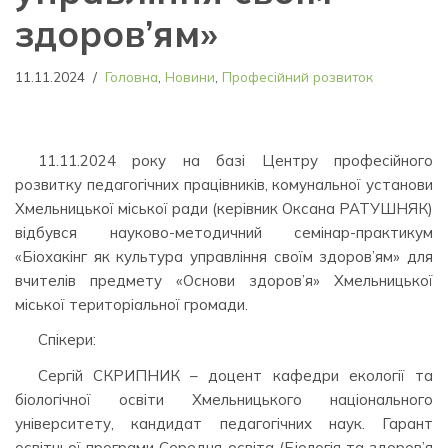
здоров’ям»
11.11.2024
Головна
,
Новини
,
Професійний розвиток
11.11.2024 року на базі Центру професійного
розвитку педагогічних працівників, комунальної установи
Хмельницької міської ради (керівник Оксана РАТУШНЯК)
відбувся науково-методичний семінар-практикум
«Біохакінг як культура управління своїм здоров’ям» для
вчителів предмету «Основи здоров’я» Хмельницької
міської територіальної громади.
Спікери:
Сергій СКРИПНИК – доцент кафедри екології та
біологічної освіти Хмельницького національного
університету, кандидат педагогічних наук. Гарант
освітньої програми Середня освіта (Біологія та здоров’я