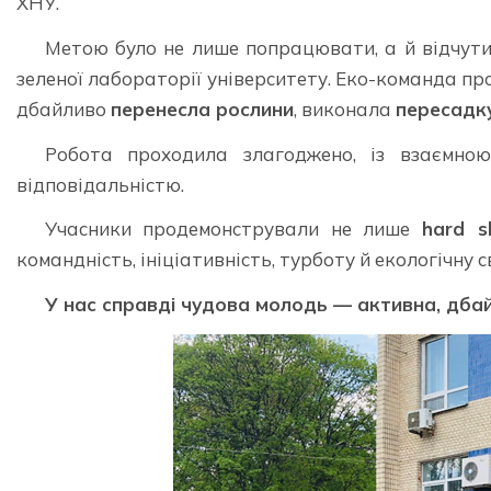
ХНУ.
Метою було не лише попрацювати, а й відчути
зеленої лабораторії університету. Еко-команда п
дбайливо
перенесла рослини
, виконала
пересадку
Робота проходила злагоджено, із взаємно
відповідальністю.
Учасники продемонстрували не лише
hard s
командність, ініціативність, турботу й екологічну с
У нас справді чудова молодь — активна, дбай