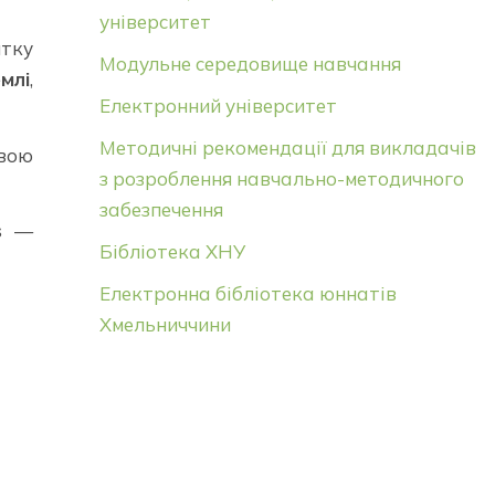
університет
итку
Модульне середовище навчання
млі
,
Електронний університет
Методичні рекомендації для викладачів
вою
з розроблення навчально-методичного
забезпечення
s
—
Бібліотека ХНУ
Електронна бібліотека юннатів
Хмельниччини