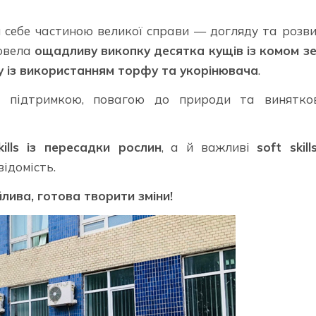
 себе частиною великої справи — догляду та розв
ровела
ощадливу викопку десятка кущів із комом зе
 із використанням торфу та укорінювача
.
ю підтримкою, повагою до природи та винятко
kills із пересадки рослин
, а й важливі
soft skill
відомість.
лива, готова творити зміни!