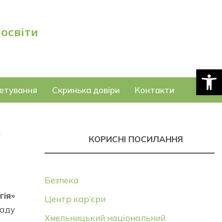
 освіти
Відкри
етування
Скринька довіри
Контакти
У
КОРИСНІ ПОСИЛАННЯ
Безпека
гія»
Центр кар’єри
саду
Хмельницький національний