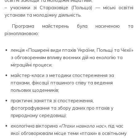
освітні заклади та молодіжні ініціативи;
– учасники зі Стараховіце (Польща) — міські освітні
установи та молодіжну діяльність.
Програма майстерень була насиченою та
різноплановою:
лекція «Поширені види птахів України, Польщі та Чехії»
з обговоренням впливу воєнних дій на екологію та
міграційні процеси;
майстер-класи з методики спостереження за
птахами, фіксації пташиного співу та ведення
польових щоденників;
практичні заняття зі спостереження,
фотографування та збору даних про птахів у
природному середовищі;
екологічна вікторина
«Птахи навколо нас»
, під час
якої обговорювали місце теми «птахи» в освітньому