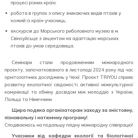
процесі різних країн;
робота в групах з опису зникаючих видів птахів у
кожній із країн-учасниць;
екскурсія до Морського риболовного музею в м.
Свіноуйсьце з акцентом на адаптацію морських
птахів до умов середовища.
Семінари стали продовженням міжнародного
проєкту, започаткованого в листопаді 2024 року під час
орнітологічних досілджень у Чехії. Проєкт TRIYOU сприяє
розвитку екологічної свідомості, активної міжкультурної
комунікації та обміну досвідом між молоддю з України,
Польщі та Німеччини.
Щира подяка організаторам заходу за змістовну,
пізнавальну і натхненну програму!
Сподіваємось на подальшу плідну міжнародну співпрацю!
Учасники від кафедри екології та біологічної