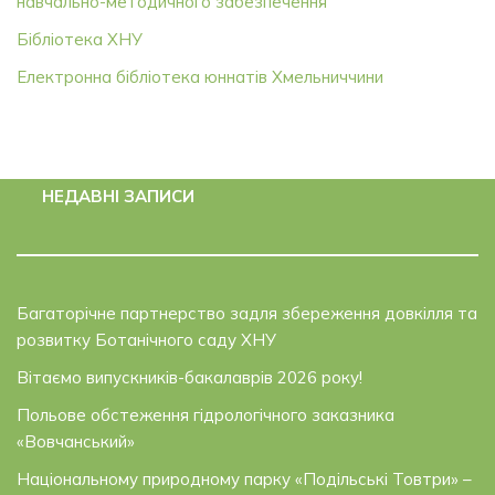
навчально-методичного забезпечення
Бібліотека ХНУ
Електронна бібліотека юннатів Хмельниччини
НЕДАВНІ ЗАПИСИ
Багаторічне партнерство задля збереження довкілля та
розвитку Ботанічного саду ХНУ
Вітаємо випускників-бакалаврів 2026 року!
Польове обстеження гідрологічного заказника
«Вовчанський»
Національному природному парку «Подільські Товтри» –