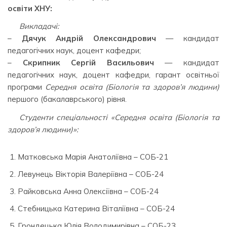
освіти ХНУ:
Викладачі:
–
Дячук Андрій Олександрович
— кандидат
педагогічних наук, доцент кафедри;
–
Скрипник Сергій Васильович
— кандидат
педагогічних наук, доцент кафедри, гарант освітньої
програми
Середня освіта (Біологія та здоров’я людини)
першого (бакалаврського) рівня.
Студенти спеціальності «Середня освіта (Біологія та
здоров’я людини)»:
Матковська Марія Анатоліївна – СОБ-21
Левунець Вікторія Валеріївна – СОБ-24
Райковська Анна Олексіївна – СОБ-24
Стебницька Катерина Віталіївна – СОБ-24
Грондецька Юлія Володимирівна – СОБ-23