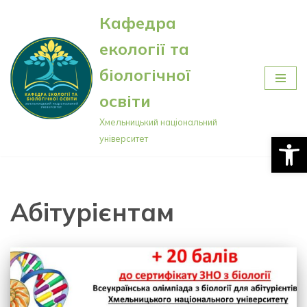
Кафедра
Перейти
екології та
до
вмісту
біологічної
освіти
Хмельницький національний
Відкри
університет
Абітурієнтам