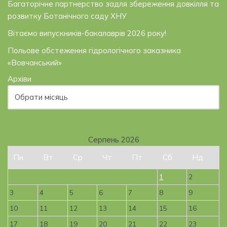
Багаторічне партнерство задля збереження довкілля та
розвитку Ботанічного саду ХНУ
Вітаємо випускників-бакалаврів 2026 року!
Польове обстеження гідрологічного заказника
«Вовчанський»
Архіви
Серпень 2026
Пн
Вт
Ср
Чт
Пт
Сб
Нд
1
2
3
4
5
6
7
8
9
10
11
12
13
14
15
16
17
18
19
20
21
22
23