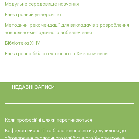
Модульне середовище навчання
Електронний університет
Методичні рекомендації для викладачів з розроблення
навчально-методичного забезпечення
Бібліотека ХНУ
Електронна бібліотека юннатів Хмельниччини
НЕДАВНІ ЗАПИСИ
Коли професійні шляхи перетинаються
Кафедра екології та біологічної освіти долучилася до
обговорення екологічного майбутнього Хмельниччини