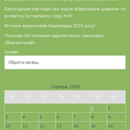
Багаторічне партнерство задля збереження довкілля та
розвитку Ботанічного саду ХНУ
Вітаємо випускників-бакалаврів 2026 року!
Польове обстеження гідрологічного заказника
«Вовчанський»
Архіви
Серпень 2026
Пн
Вт
Ср
Чт
Пт
Сб
Нд
1
2
3
4
5
6
7
8
9
10
11
12
13
14
15
16