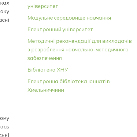
оках
університет
оку
Модульне середовище навчання
асні
Електронний університет
Методичні рекомендації для викладачів
з розроблення навчально-методичного
забезпечення
Бібліотека ХНУ
Електронна бібліотека юннатів
Хмельниччини
ому
ась
ькі