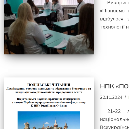
Використ
«Пізнаємо 
відбулося 
технології
НПК «ПО
22.11.2024
21-22 
національ
Всеукраїн