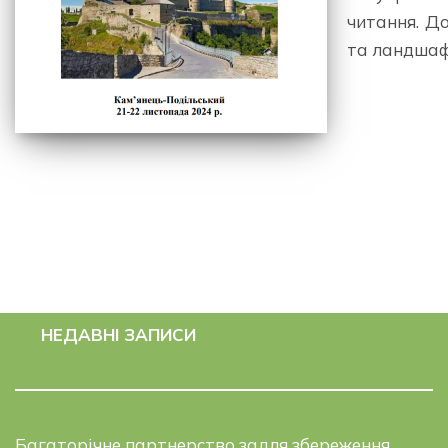
читання. До
та ландша
НЕДАВНІ ЗАПИСИ
Багаторічне партнерство задля збереження