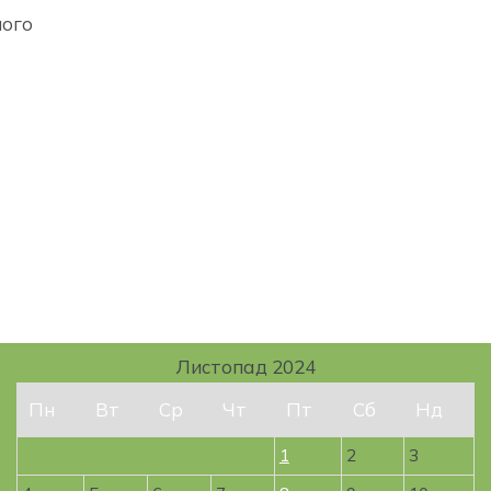
ного
Листопад 2024
Пн
Вт
Ср
Чт
Пт
Сб
Нд
1
2
3