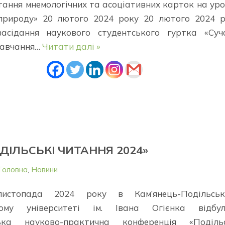
ання мнемологічних та асоціативних карток на ур
природу» 20 лютого 2024 року 20 лютого 2024 р
засідання наукового студентського гуртка «Суч
 навчання…
Читати далі »
ДІЛЬСЬКІ ЧИТАННЯ 2024»
Головна
,
Новини
листопада 2024 року в Кам’янець-Подільськ
ному університеті ім. Івана Огієнка відбул
ська науково-практична конференція «Подільс