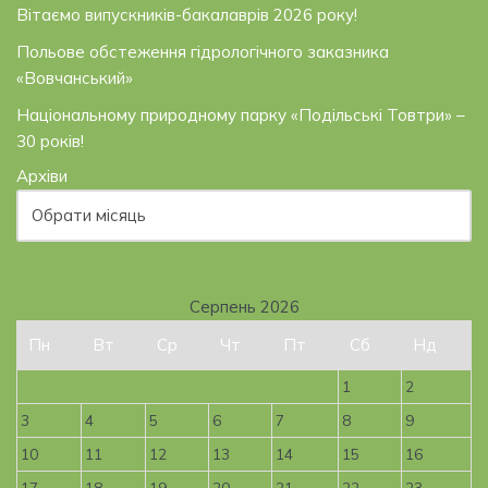
Вітаємо випускників-бакалаврів 2026 року!
Польове обстеження гідрологічного заказника
«Вовчанський»
Національному природному парку «Подільські Товтри» –
30 років!
Архіви
Серпень 2026
Пн
Вт
Ср
Чт
Пт
Сб
Нд
1
2
3
4
5
6
7
8
9
10
11
12
13
14
15
16
17
18
19
20
21
22
23