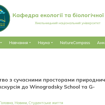
Кафедра екології та біологічної
Хмельницький національний університет
Навчання
Наука
NatureCompass
Анк
тво з сучасними просторами природнич
кскурсія до Winogradsky School та G-
Головна
,
Новини
,
Студентське життя