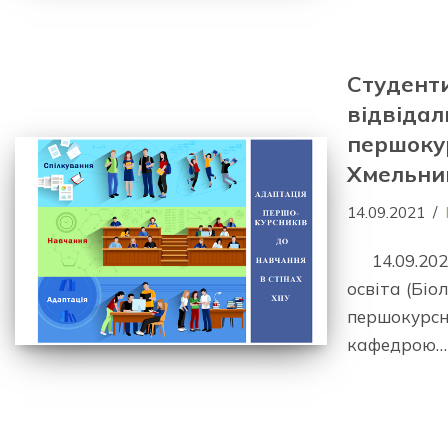
Студент
відвідал
першокур
Хмельниц
14.09.2021
14.09.20
освіта (Біо
першокурсни
кафедрою