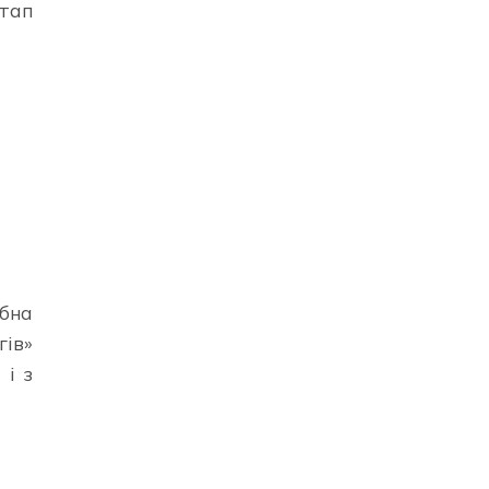
тап
бна
ів»
 і з