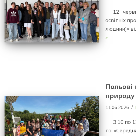
12 черв
освітніх пр
людини)» ві
»
Польові 
природу
11.06.2026
З 10 по 
та «Середня