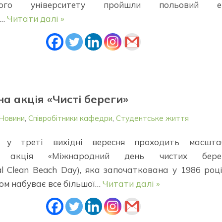
ьного університету пройшли польовий е
х…
Читати далі »
на акція «Чисті береги»
Новини
,
Співробітники кафедри
,
Студентське життя
 у треті вихідні вересня проходить масшта
на акція «Міжнародний день чистих берег
nal Clean Beach Day), яка започаткована у 1986 році
ом набуває все більшої…
Читати далі »