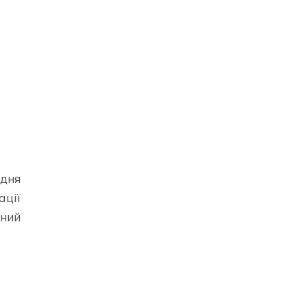
едня
ації
аний