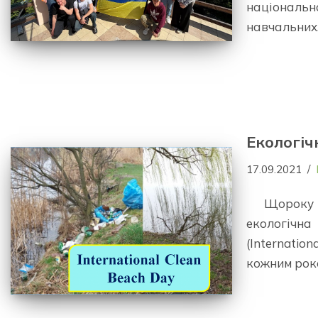
націонал
навчальни
Екологіч
17.09.2021
Щороку
екологіч
(Internatio
кожним рок