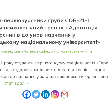
и-першокурсники групи СОБ-21-1
и психологічний тренінг «Адаптація
сників до умов навчання у
ькому національному університеті»
Новини
,
Співробітники кафедри
,
Студентське життя
21 року студенти першого курсу спеціальності «Сер
логія та здоров’я людини)» відвідали тренінг з адапт
ків до навчання у закладі вищої освіти, організов
…
Читати далі »