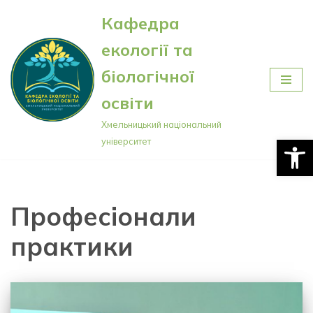
Кафедра
Перейти
екології та
до
вмісту
біологічної
освіти
Хмельницький національний
Відкри
університет
Професіонали
практики