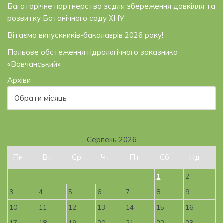
Багаторічне партнерство задля збереження довкілля та
розвитку Ботанічного саду ХНУ
Вітаємо випускників-бакалаврів 2026 року!
Польове обстеження гідрологічного заказника
«Вовчанський»
Архіви
Серпень 2026
Пн
Вт
Ср
Чт
Пт
Сб
Нд
1
2
3
4
5
6
7
8
9
10
11
12
13
14
15
16
17
18
19
20
21
22
23