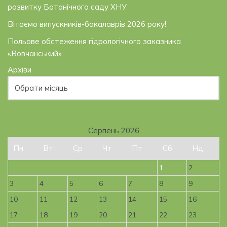
розвитку Ботанічного саду ХНУ
Вітаємо випускників-бакалаврів 2026 року!
Польове обстеження гідрологічного заказника
«Вовчанський»
Архіви
Серпень 2026
Пн
Вт
Ср
Чт
Пт
Сб
Нд
1
2
3
4
5
6
7
8
9
10
11
12
13
14
15
16
17
18
19
20
21
22
23