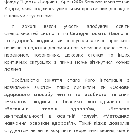
фонду “Центр Добриня”, Армія SOS Хмельницький — пан
Андрій, який поділився унікальним практичним досвідом
із нашими студентами.
У заході взяли участь здобувачі освіти
спеціальностей
Екологія
та
Середня освіта (Біологія
та здоров’я людини)
, які опанували ключові практичні
навички з надання допомоги при масивних кровотечах,
переломах, пораненнях, шокових станах та інших
критичних ситуаціях, з якими може зіткнутися кожна
людина.
Особливістю заняття стала його інтеграція з
навчальним змістом таких дисциплін, як
«Основи
здорового способу життя та особистої гігієни»
,
«Екологія людини і безпека життєдіяльності»
,
«Загальна теорія здоров’я»
,
«Безпека
життєдіяльності в освітній галузі»
,
«Методика
навчання основам здоров’я»
. Такий підхід дозволив
студентам не лише закріпити теоретичні знання, але й