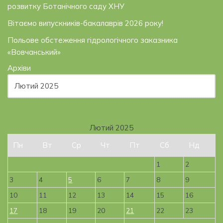
розвитку Ботанічного саду ХНУ
Вітаємо випускників-бакалаврів 2026 року!
Польове обстеження гідрологічного заказника
«Вовчанський»
Архіви
Лютий 2025
Пн
Вт
Ср
Чт
Пт
Сб
Нд
1
2
3
4
5
6
7
8
9
10
11
12
13
14
15
16
17
18
19
20
21
22
23