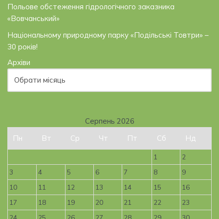
Польове обстеження гідрологічного заказника
«Вовчанський»
Національному природному парку «Подільські Товтри» –
30 років!
Архіви
Серпень 2026
Пн
Вт
Ср
Чт
Пт
Сб
Нд
1
2
3
4
5
6
7
8
9
10
11
12
13
14
15
16
17
18
19
20
21
22
23
24
25
26
27
28
29
30