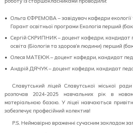
роботу із старшокласниками проводили:
Ольга ЄФРЕМОВА – завідувач кафедри екології та
Гарант освітньої програми Екологія перший (бак
Сергій СКРИПНИК – доцент кафедри, кандидат п
освіта (Біологія та здоров’я людини) перший (ба
Олеся МАТЕЮК – доцент кафедри, кандидат педа
Андрій ДЯЧУК – доцент кафедри, кандидат педаг
Славутський ліцей Славутської міської ради
розпочав 2024-2025 навчальних рік в новом
матеріальною базою. У ліцеї навчаються привітні 
забезпечує професійний колектив!
P.S. Неймовірно враженні сучасним закладом заг