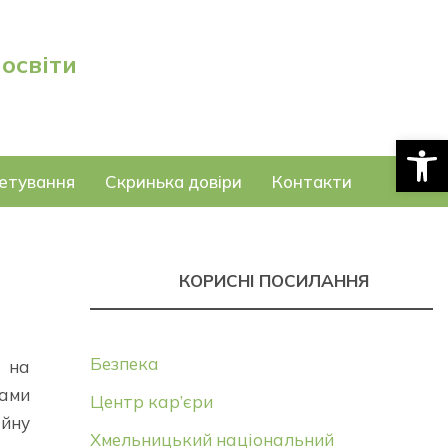
 освіти
Відкри
етування
Скринька довіри
Контакти
КОРИСНІ ПОСИЛАННЯ
Безпека
у на
чами
Центр кар’єри
ійну
Хмельницький національний