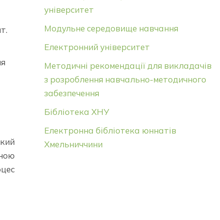
університет
Модульне середовище навчання
т.
Електронний університет
ня
Методичні рекомендації для викладачів
з розроблення навчально-методичного
забезпечення
Бібліотека ХНУ
Електронна бібліотека юннатів
який
Хмельниччини
ною
оцес