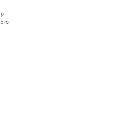
ір і
ого