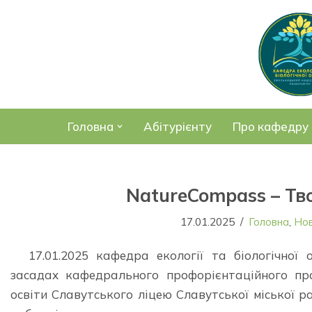
Перейти
до
вмісту
Головна
Абітурієнту
Про кафедру
NatureCompass – Тв
17.01.2025
Головна
,
Но
17.01.2025 кафедра екології та біологічної
засадах кафедрального профорієнтаційного про
освіти Славутського ліцею Славутської міської 