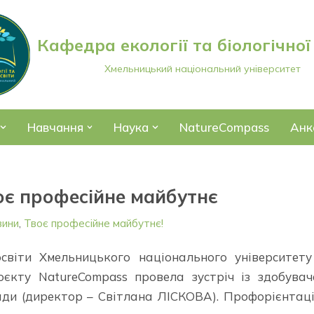
Кафедра екології та біологічної
Хмельницький національний університет
Навчання
Наука
NatureCompass
Анк
оє професійне майбутнє
вини
,
Твоє професійне майбутнє!
 освіти Хмельницького національного університет
єкту NatureCompass провела зустріч із здобува
ради (директор – Світлана ЛІСКОВА). Профорієнтац