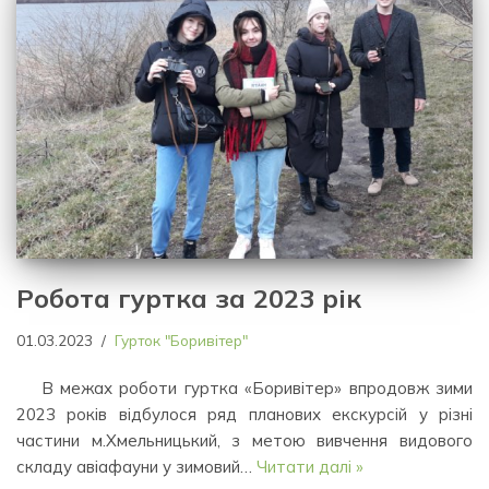
Робота гуртка за 2023 рік
01.03.2023
Гурток "Боривітер"
В межах роботи гуртка «Боривітер» впродовж зими
2023 років відбулося ряд планових екскурсій у різні
частини м.Хмельницький, з метою вивчення видового
складу авіафауни у зимовий…
Читати далі »