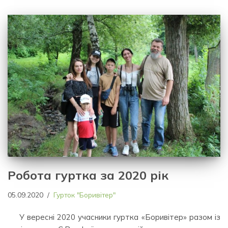
Робота гуртка за 2020 рік
05.09.2020
Гурток "Боривітер"
У вересні 2020 учасники гуртка «Боривітер» разом із