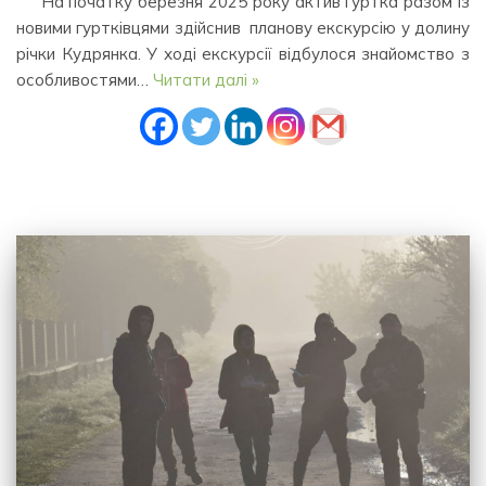
На початку березня 2025 року актив гуртка разом із
новими гуртківцями здійснив планову екскурсію у долину
річки Кудрянка. У ході екскурсії відбулося знайомство з
особливостями…
Читати далі »