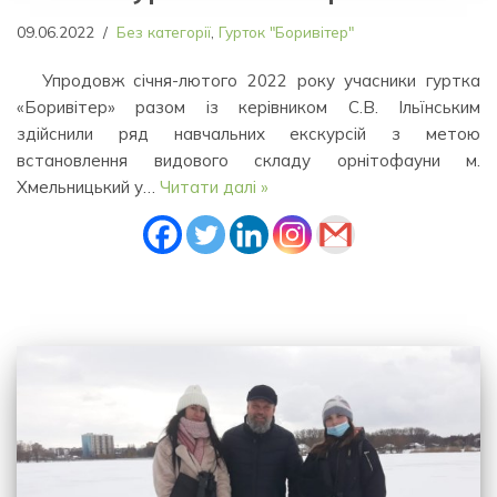
09.06.2022
Без категорії
,
Гурток "Боривітер"
Упродовж січня-лютого 2022 року учасники гуртка
«Боривітер» разом із керівником С.В. Ільїнським
здійснили ряд навчальних екскурсій з метою
встановлення видового складу орнітофауни м.
Хмельницький у…
Читати далі »