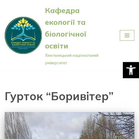
Кафедра
Перейти
екології та
до
вмісту
біологічної
освіти
Хмельницький національний
Відкри
університет
Гурток “Боривітер”