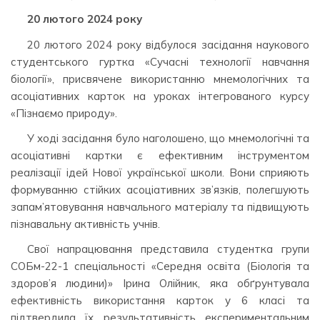
20 лютого 2024 року
20 лютого 2024 року відбулося засідання наукового
студентського гуртка «Сучасні технології навчання
біології», присвячене використанню мнемологічних та
асоціативних карток на уроках інтегрованого курсу
«Пізнаємо природу».
У ході засідання було наголошено, що мнемологічні та
асоціативні картки є ефективним інструментом
реалізації ідей Нової української школи. Вони сприяють
формуванню стійких асоціативних зв’язків, полегшують
запам’ятовування навчального матеріалу та підвищують
пізнавальну активність учнів.
Свої напрацювання представила студентка групи
СОБм-22-1 спеціальності «Середня освіта (Біологія та
здоров’я людини)» Ірина Олійник, яка обґрунтувала
ефективність використання карток у 6 класі та
підтвердила їх результативність експериментальним