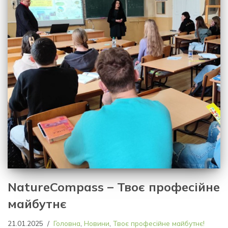
NatureCompass – Твоє професійне
майбутнє
21.01.2025
Головна
,
Новини
,
Твоє професійне майбутнє!