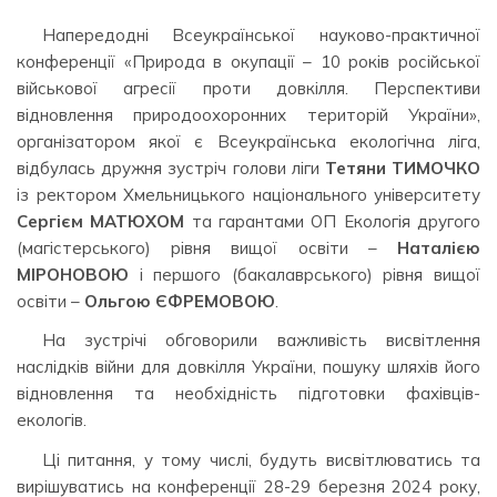
Напередодні Всеукраїнської науково-практичної
конференції «Природа в окупації – 10 років російської
військової агресії проти довкілля. Перспективи
відновлення природоохоронних територій України»,
організатором якої є Всеукраїнська екологічна ліга,
відбулась дружня зустріч голови ліги
Тетяни ТИМОЧКО
із ректором Хмельницького національного університету
Сергієм МАТЮХОМ
та гарантами ОП Екологія другого
(магістерського) рівня вищої освіти –
Наталією
МІРОНОВОЮ
і першого (бакалаврського) рівня вищої
освіти –
Ольгою ЄФРЕМОВОЮ
.
На зустрічі обговорили важливість висвітлення
наслідків війни для довкілля України, пошуку шляхів його
відновлення та необхідність підготовки фахівців-
екологів.
Ці питання, у тому числі, будуть висвітлюватись та
вирішуватись на конференції 28-29 березня 2024 року,