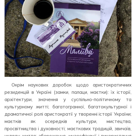
Окрім наукових доробок щодо аристократичних
резиденцій в Україні (замки, палаци, маєтки): їх історії,
архітектури, значення у суспільно-політичному та
культурному житті; багатогранної, багатокультурної і
драматичної ролі аристократії у творенні історії України;
маєтків як осередків культури, мистецтва,
просвітництва і духовності; маєткових традицій, звичаїв,
укладу життя; збереження, музеєфікації і використання