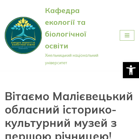
Кафедра
Перейти
екології та
до
вмісту
біологічної
освіти
Хмельницький національний
Відкри
університет
Вітаємо Малієвецький
обласний історико-
культурний музей з
першою річницею!