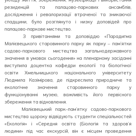
резиденцій та палацово-паркових ансамблів,
дослідження і ревалоризації втраченої та зникаючої
спадщини, було розглянуто і низку доповідей про
палацово-паркове мистецтво.
⠀⠀⠀ ⠀З привітаннями та доповіддю «Парадигма
Малієвецького старовинного парку як парку ‒ пам’ятки
садово-паркового мистецтва загальнодержавного
значення в умовах сьогодення» на пленарному засіданні
виступила доцентка кафедри екології та біологічної
освіти Хмельницького національного університету
Людмила Казімірова, де підкреслила природниче та
екологічне значення старовинного парку у
функціонуванні музею, важливість його первісного
збереження та відновлення.
⠀⠀⠀ ⠀Малієвецький парк‒пам’ятку садово-паркового
мистецтва щороку відвідують студенти спеціальностей
«Екологія» і «Середня освіта (Біологія та здоров’я
людини» під час екскурсій, він є місцем проведення