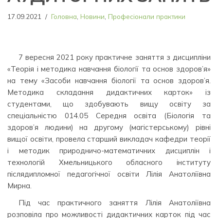
17.09.2021
Головна
,
Новини
,
Професіонали практики
7 вересня 2021 року практичне заняття з дисципліни
«Теорія і методика навчання біології та основ здоров’я»
на тему «Засоби навчання біології та основ здоров’я.
Методика складання дидактичних карток» із
студентами, що здобувають вищу освіту за
спеціальністю 014.05 Середня освіта (Біологія та
здоров’я людини) на другому (магістерському) рівні
вищої освіти, провела старший викладач кафедри теорії
і методик природничо-математичних дисциплін і
технологій Хмельницького обласного інституту
післядипломної педагогічної освіти Лілія Анатоліївна
Мирна.
Під час практичного заняття Лілія Анатоліївна
розповіла про можливості дидактичних карток під час