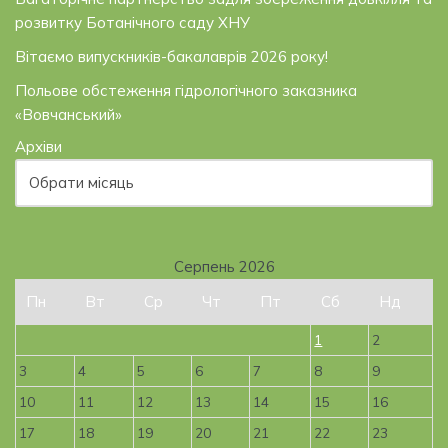
розвитку Ботанічного саду ХНУ
Вітаємо випускників-бакалаврів 2026 року!
Польове обстеження гідрологічного заказника
«Вовчанський»
Архіви
Серпень 2026
Пн
Вт
Ср
Чт
Пт
Сб
Нд
1
2
3
4
5
6
7
8
9
10
11
12
13
14
15
16
17
18
19
20
21
22
23