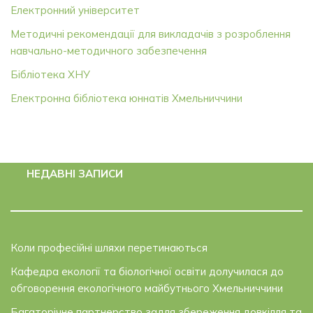
Електронний університет
Методичні рекомендації для викладачів з розроблення
навчально-методичного забезпечення
Бібліотека ХНУ
Електронна бібліотека юннатів Хмельниччини
НЕДАВНІ ЗАПИСИ
Коли професійні шляхи перетинаються
Кафедра екології та біологічної освіти долучилася до
обговорення екологічного майбутнього Хмельниччини
Багаторічне партнерство задля збереження довкілля та