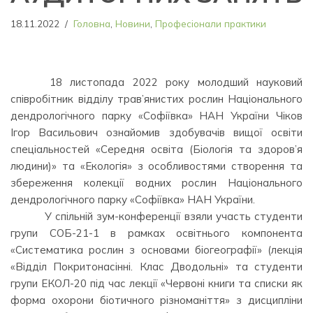
18.11.2022
Головна
,
Новини
,
Професіонали практики
⠀ ⠀18 листопада 2022 року молодший науковий
співробітник відділу трав’янистих рослин Національного
дендрологічного парку «Софіївка» НАН України Чіков
Ігор Васильович ознайомив здобувачів вищої освіти
спеціальностей «Середня освіта (Біологія та здоров’я
людини)» та «Екологія» з особливостями створення та
збереження колекції водних рослин Національного
дендрологічного парку «Софіївка» НАН України.
⠀⠀⠀ ⠀У спільній зум-конференції взяли участь студенти
групи СОБ-21-1 в рамках освітнього компонента
«Систематика рослин з основами біогеографії» (лекція
«Відділ Покритонасінні. Клас Дводольні» та студенти
групи ЕКОЛ-20 під час лекції «Червоні книги та списки як
форма охорони біотичного різноманіття» з дисципліни