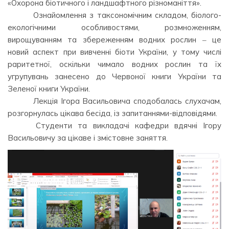
«Охорона біотичного і ландшафтного різноманіття».
⠀⠀⠀ ⠀Ознайомлення з таксономічним складом, біолого-
екологічними особливостями, розмноженням,
вирощуванням та збереженням водних рослин ‒ це
новий аспект при вивченні біоти України, у тому числі
раритетної, оскільки чимало водних рослин та їх
угрупувань занесено до Червоної книги України та
Зеленої книги України.
⠀⠀⠀ ⠀Лекція Ігора Васильовича сподобалась слухачам,
розгорнулась цікава бесіда, із запитаннями-відповідями.
⠀⠀⠀ ⠀Студенти та викладачі кафедри вдячні Ігору
Васильовичу за цікаве і змістовне заняття.