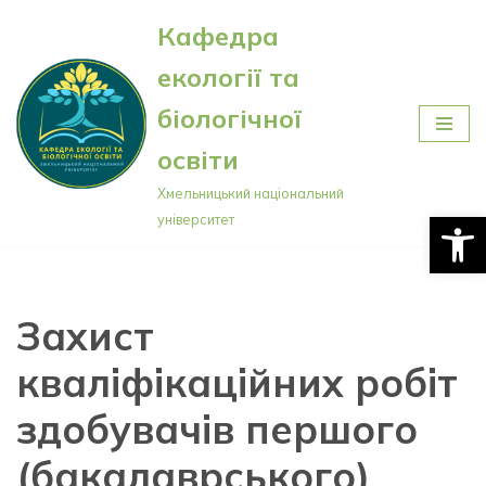
Кафедра
Перейти
екології та
до
вмісту
біологічної
освіти
Хмельницький національний
Відкри
університет
Захист
кваліфікаційних робіт
здобувачів першого
(бакалаврського)