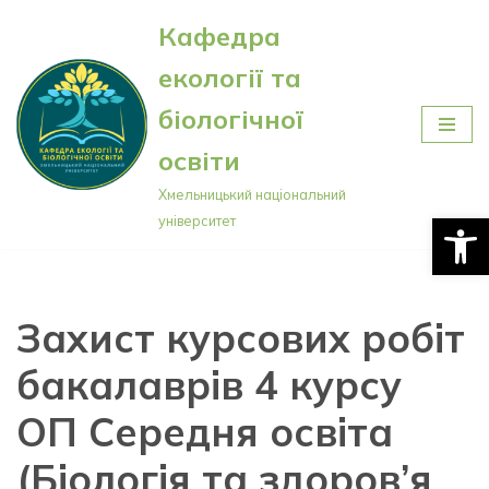
Кафедра
Перейти
екології та
до
вмісту
біологічної
освіти
Хмельницький національний
Відкри
університет
Захист курсових робіт
бакалаврів 4 курсу
ОП Середня освіта
(Біологія та здоров’я