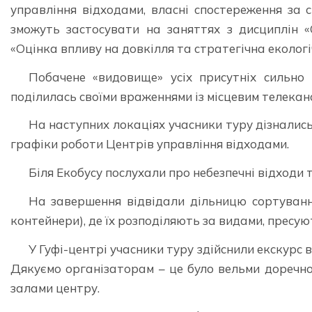
управління відходами, власні спостереження за 
зможуть застосувати на заняттях з дисциплін «
«Оцінка впливу на довкілля та стратегічна екологі
Побачене «видовище» усіх присутніх сильно
поділилась своїми враженнями із місцевим телекан
На наступних локаціях учасники туру дізнались
графіки роботи Центрів управління відходами.
Біля Екобусу послухали про небезпечні відходи т
На завершення відвідали дільницю сортування
контейнери), де їх розподіляють за видами, пресую
У Гуфі-центрі учасники туру здійснили екскурс 
Дякуємо організаторам – це було вельми доречно!!
залами центру.