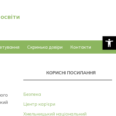
 освіти
Відкри
етування
Скринька довіри
Контакти
КОРИСНІ ПОСИЛАННЯ
Безпека
шого
який
Центр кар’єри
Хмельницький національний