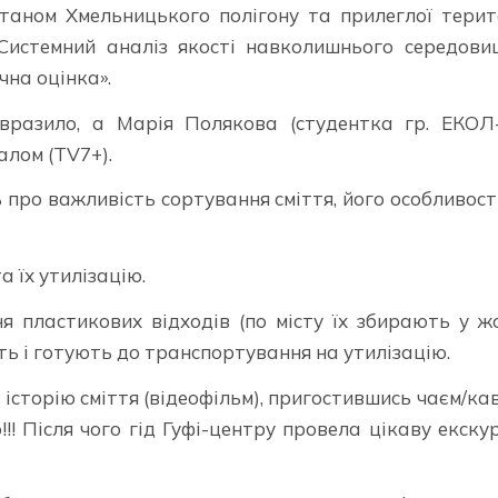
станом Хмельницького полігону та прилеглої терит
Системний аналіз якості навколишнього середови
чна оцінка».
 вразило, а Марія Полякова (студентка гр. ЕКОЛ
алом (TV7+).
 про важливість сортування сміття, його особливост
а їх утилізацію.
 пластикових відходів (по місту їх збирають у ж
ть і готують до транспортування на утилізацію.
в історію сміття (відеофільм), пригостившись чаєм/ка
! Після чого гід Гуфі-центру провела цікаву екску