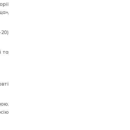
орії
ща»,
-20)
і та
овті
вою.
рсію