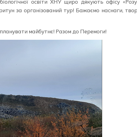
біологічної освіти ХНУ щиро дякують офісу «Роз
ритун за організований тур! Бажаємо наснаги, тво
 планувати майбутнє! Разом до Перемоги!