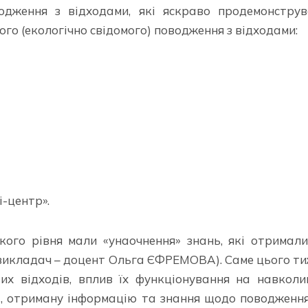
одження з відходами, які яскраво продемонструв
го (екологічно свідомого) поводження з відходами:
-центр».
кого рівня мали «унаочнення» знань, які отримал
(викладач – доцент Ольга ЄФРЕМОВА). Саме цього т
их відходів, вплив їх функціонування на навкол
рі, отриману інформацію та знання щодо поводженн