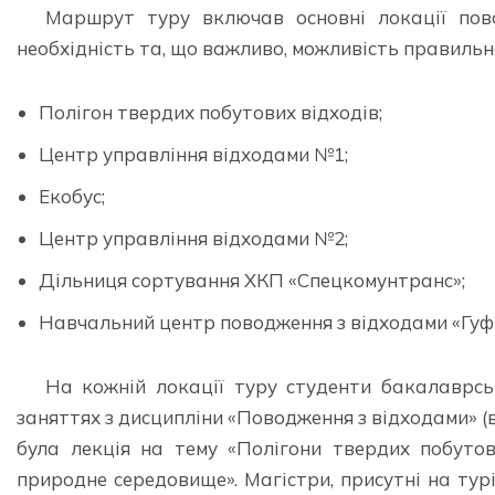
Маршрут туру включав основні локації пов
необхідність та, що важливо, можливість правильно
Полігон твердих побутових відходів;
Центр управління відходами №1;
Екобус;
Центр управління відходами №2;
Дільниця сортування ХКП «Спецкомунтранс»;
Навчальний центр поводження з відходами «Гуфі
На кожній локації туру студенти бакалаврсь
заняттях з дисципліни «Поводження з відходами» 
була лекція на тему «Полігони твердих побутов
природне середовище». Магістри, присутні на ту