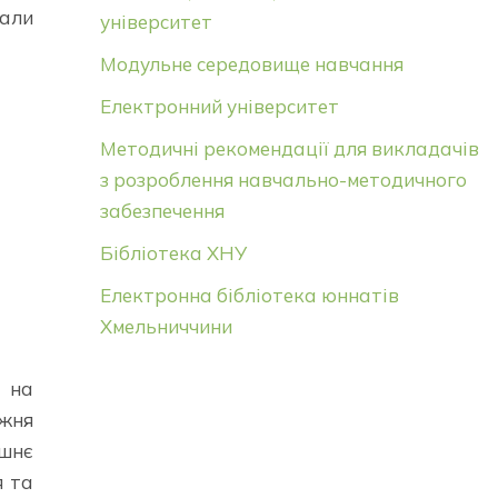
али
університет
Модульне середовище навчання
Електронний університет
Методичні рекомендації для викладачів
з розроблення навчально-методичного
забезпечення
Бібліотека ХНУ
Електронна бібліотека юннатів
Хмельниччини
и на
ижня
ишнє
я та