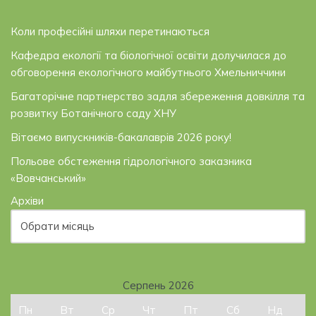
Коли професійні шляхи перетинаються
Кафедра екології та біологічної освіти долучилася до
обговорення екологічного майбутнього Хмельниччини
Багаторічне партнерство задля збереження довкілля та
розвитку Ботанічного саду ХНУ
Вітаємо випускників-бакалаврів 2026 року!
Польове обстеження гідрологічного заказника
«Вовчанський»
Архіви
Серпень 2026
Пн
Вт
Ср
Чт
Пт
Сб
Нд