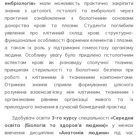
ембріологія»
мали можливість практично закріпити
знання з цитології, гістології та ембріології через
практичне ознайомлення з біологічними основами
донорства крові та плазми. Студенти поглибили
уявлення про клітинний склад крові, структурно-
функціональні особливості формених елементів і плазми,
а також їх роль у підтриманні гомеостазу організму
людини. Особливу увагу було приділено гістологічним
аспектам крові як різновиду сполучної тканини,
принципам стерильності та біологічної безпеки при
роботі з клітинними й тканинними компонентами.
Отримані знання сприяли формуванню цілісного
розуміння взаємозв’язку між клітинним, тканинним і
організмовим рівнями організації живого та їх
прикладного значення в сучасній біомедичній практиці.
Здобувачі освіти
3-го курсу
спеціальності
«Середня
освіта (Біологія та здоров’я людини)»
у межах
вивчення дисципліни
«Анатомія людини»
під час