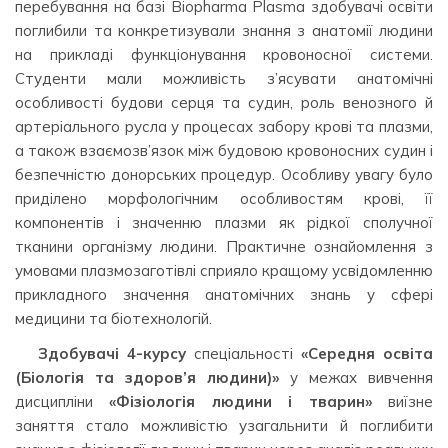
перебування на базі Biopharma Plasma здобувачі освіти
поглибили та конкретизували знання з анатомії людини
на прикладі функціонування кровоносної системи.
Студенти мали можливість з’ясувати анатомічні
особливості будови серця та судин, роль венозного й
артеріального русла у процесах забору крові та плазми,
а також взаємозв’язок між будовою кровоносних судин і
безпечністю донорських процедур. Особливу увагу було
приділено морфологічним особливостям крові, її
компонентів і значенню плазми як рідкої сполучної
тканини організму людини. Практичне ознайомлення з
умовами плазмозаготівлі сприяло кращому усвідомленню
прикладного значення анатомічних знань у сфері
медицини та біотехнологій.
Здобувачі 4-курсу
спеціальності
«Середня освіта
(Біологія та здоров’я людини)»
у межах вивчення
дисципліни
«Фізіологія людини і тварин»
виїзне
заняття стало можливістю узагальнити й поглибити