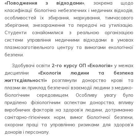
«Поводження з відходами»
, зокрема щодо
класифікації біологічно небезпечних і медичних відходів,
особливостей їх збирання, маркування, тимчасового
зберігання, знезараження та передачі на утилізацію.
Студенти ознайомилися з реальною організацією
системи управління медичними відходами в умовах
плазмозаготівельного центру та вимогами екологічної
безпеки.
Здобувачі освіти
2-го курсу ОП «Екологія»
у межах
дисципліни
«Екологія людини та безпека
життєдіяльності»
розглянули донорство крові та
плазми як приклад безпечної взаємодії людини з медико-
біологічним середовищем. Особливу увагу було
приділено фізіологічним аспектам донорства, впливу
виробничих факторів на здоров’я людини, дотриманню
санітарно-гігієнічних норм, вимог біологічної безпеки,
охорони праці та управлінню ризиками для здоров’я
донорів і персоналу.