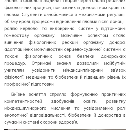
знання з фізіології людини і тварин через аналіз реальних
фізіологічних процесів, пов’язаних із донорством крові та
плазми. Студенти ознайомилися з механізмами регуляції
об’єму крові, процесами відновлення плазми після донації,
роллю нервової та ендокринної систем у підтриманні
гомеостазу організму. Важливим аспектом стало
вивчення фізіологічних реакцій організму донора,
адаптаційних можливостей серцево-судинної системи, а
також фізіологічних основ безпеки донорських
процедур. Отримані знання дозволили майбутнім
учителям усвідомити міждисциплінарний зв’язок
фізіології, медицини та біобезпеки й підвищили рівень їх
професійної підготовки
Виїзне заняття сприяло формуванню практичних
компетентностей здобувачів освіти, розвитку
міждисциплінарного мислення та усвідомленню ролі
екологічної відповідальності, біобезпеки й донорства в
сучасній системі охорони здоров’я.