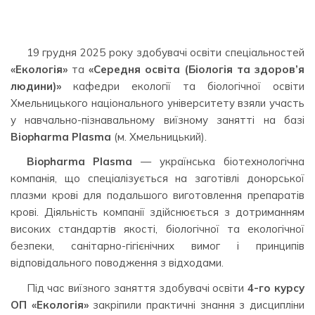
19 грудня 2025 року здобувачі освіти спеціальностей
«Екологія»
та
«Середня освіта (Біологія та здоров’я
людини)»
кафедри екології та біологічної освіти
Хмельницького національного університету взяли участь
у навчально-пізнавальному виїзному занятті на базі
Biopharma Plasma
(м. Хмельницький).
Biopharma Plasma
— українська біотехнологічна
компанія, що спеціалізується на заготівлі донорської
плазми крові для подальшого виготовлення препаратів
крові. Діяльність компанії здійснюється з дотриманням
високих стандартів якості, біологічної та екологічної
безпеки, санітарно-гігієнічних вимог і принципів
відповідального поводження з відходами.
Під час виїзного заняття здобувачі освіти
4-го курсу
ОП «Екологія»
закріпили практичні знання з дисципліни