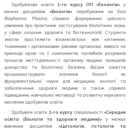
Здобувачам освіти
1-го курсу ОП «Екологія»
у
межах дисципліни
«Біологія»
перебування на базі
Biopharma Plasma сприяло формуванню цілісного
уявлення про практичне застосування біологічних знань
у сфері охорони здоров’я та біотехнологій. Студенти
змогли простежити взаємозв’язок між клітинним,
тканинним і організмовим рівнями організації живого на
прикладі крові та її компонентів, поглибили розуміння
процесів життєдіяльності організму людини, принципів
донорства та біологічної безпеки. Виїзне заняття
продемонструвало значення біології як
фундаментальної науки для медицини, екології та
забезпечення здоров’я людини, а також сприяло
підвищенню навчальної мотивації та розвитку наукового
мислення здобувачів освіти.
Здобувачі освіти
1-го курсу
спеціальності
«Середня
освіта (Біологія та здоров’я людини)»
у межах
вивчення дисципліни
«Цитологія, гістологія та