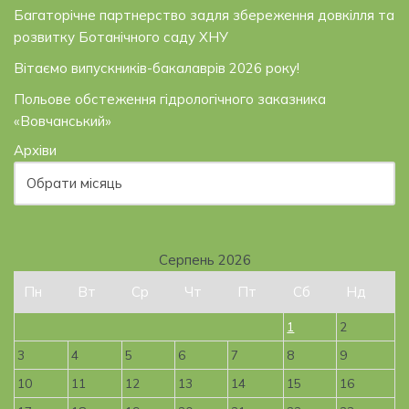
Багаторічне партнерство задля збереження довкілля та
розвитку Ботанічного саду ХНУ
Вітаємо випускників-бакалаврів 2026 року!
Польове обстеження гідрологічного заказника
«Вовчанський»
Архіви
Серпень 2026
Пн
Вт
Ср
Чт
Пт
Сб
Нд
1
2
3
4
5
6
7
8
9
10
11
12
13
14
15
16