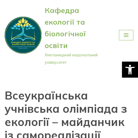
Кафедра
Перейти
екології та
до
вмісту
біологічної
освіти
Хмельницький національний
Відкри
університет
Всеукраїнська
учнівська олімпіада з
екології – майданчик
із самореалізації