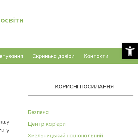
 освіти
Відкри
етування
Скринька довіри
Контакти
КОРИСНІ ПОСИЛАННЯ
Безпека
нішу
Центр кар’єри
ти у
Хмельницький національний