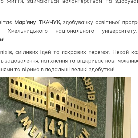
го життя, займаються волонтерством та здобува
 вітає
Мар’яну ТКАЧУК
, здобувачку освітньої прог
я Хмельницького національного університету
ди
!
піхів, сміливих ідей та яскравих перемог. Нехай к
ть задоволення, натхнення та відкриває нові можлив
нями та віримо в подальші великі здобутки!