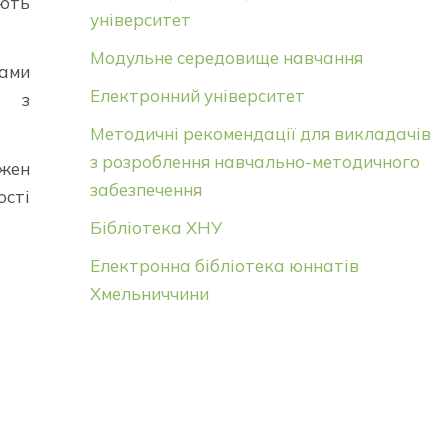
ють
університет
Модульне середовище навчання
рами
Електронний університет
, з
Методичні рекомендації для викладачів
з розроблення навчально-методичного
ожен
забезпечення
ості
Бібліотека ХНУ
Електронна бібліотека юннатів
Хмельниччини