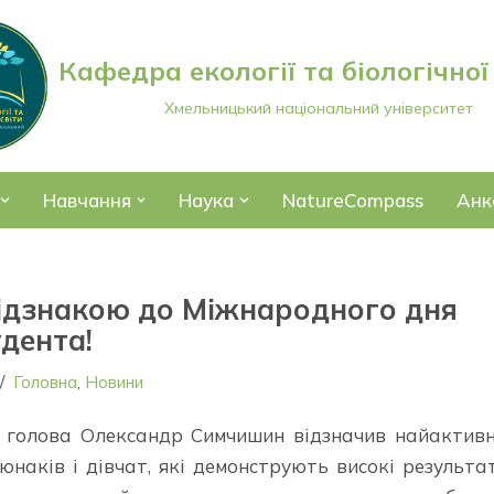
Кафедра екології та біологічної
Хмельницький національний університет
Навчання
Наука
NatureCompass
Анк
 відзнакою до Міжнародного дня
удента!
Головна
,
Новини
й голова Олександр Симчишин відзначив найактив
наків і дівчат, які демонструють високі результа