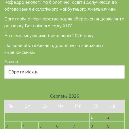
Кафедра екології та біологічної освіти долучилася до
обговорення екологічного майбутнього Хмельниччини
Багаторічне партнерство задля збереження довкілля та
розвитку Ботанічного саду ХНУ
Вітаємо випускників-бакалаврів 2026 року!
Польове обстеження гідрологічного заказника
«Вовчанський»
Архіви
Серпень 2026
Пн
Вт
Ср
Чт
Пт
Сб
Нд
1
2
3
4
5
6
7
8
9