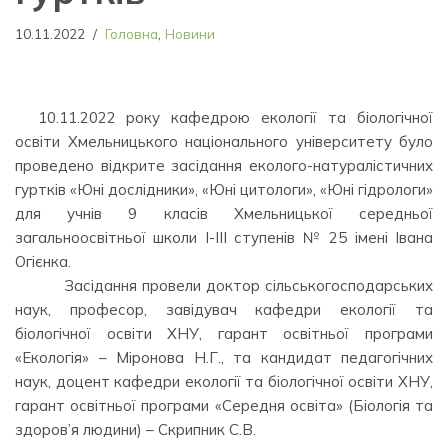
10.11.2022
Головна
,
Новини
10.11.2022 року кафедрою екології та біологічної
освіти Хмельницького національного університету було
проведено відкрите засідання еколого-натуралістичних
гуртків «Юні дослідники», «Юні цитологи», «Юні гідрологи»
для учнів 9 класів Хмельницької середньої
загальноосвітньої школи І-ІІІ ступенів № 25 імені Івана
Огієнка.
⠀⠀⠀ ⠀Засідання провели доктор сільськогосподарських
наук, професор, завідувач кафедри екології та
біологічної освіти ХНУ, гарант освітньої програми
«Екологія» – Міронова Н.Г., та кандидат педагогічних
наук, доцент кафедри екології та біологічної освіти ХНУ,
гарант освітньої програми «Середня освіта» (Біологія та
здоров’я людини) – Скрипник С.В.