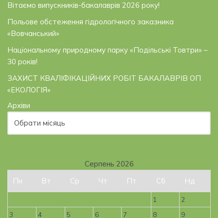
Вітаємо випускників-бакалаврів 2026 року!
Польове обстеження гідрологічного заказника
«Вовчанський»
Національному природному парку «Подільські Товтри» –
30 років!
ЗАХИСТ КВАЛІФІКАЦІЙНИХ РОБІТ БАКАЛАВРІВ ОП
«ЕКОЛОГІЯ»
Архіви
Серпень 2026
Пн
Вт
Ср
Чт
Пт
Сб
Нд
1
2
3
4
5
6
7
8
9