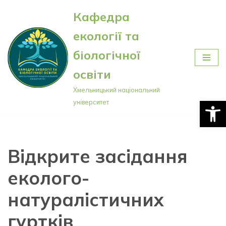
Кафедра
Перейти
екології та
до
вмісту
біологічної
освіти
Хмельницький національний
Відкри
університет
Відкрите засідання
еколого-
натуралістичних
гуртків