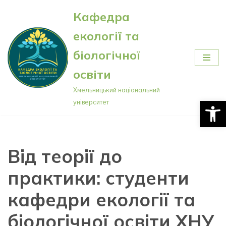
Кафедра
Перейти
екології та
до
вмісту
біологічної
освіти
Хмельницький національний
Відкри
університет
Від теорії до
практики: студенти
кафедри екології
та
біологічної освіти ХНУ