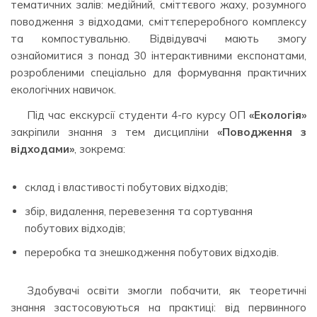
тематичних залів: медійний, сміттєвого жаху, розумного
поводження з відходами, сміттєпереробного комплексу
та компостувальню. Відвідувачі мають змогу
ознайомитися з понад 30 інтерактивними експонатами,
розробленими спеціально для формування практичних
екологічних навичок.
Під час екскурсії студенти 4-го курсу ОП
«Екологія»
закріпили знання з тем дисципліни
«Поводження з
відходами»
, зокрема:
склад і властивості побутових відходів;
збір, видалення, перевезення та сортування
побутових відходів;
переробка та знешкодження побутових відходів.
Здобувачі освіти змогли побачити, як теоретичні
знання застосовуються на практиці: від первинного