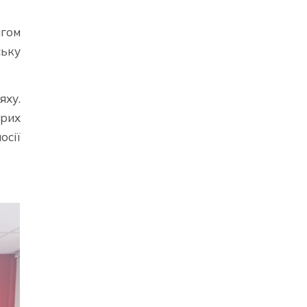
ягом
ську
яху.
ирих
осії