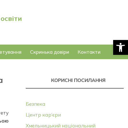
 освіти
Відкри
етування
Скринька довіри
Контакти
а
КОРИСНІ ПОСИЛАННЯ
Безпека
тету
Центр кар’єри
ньою
Хмельницький національний