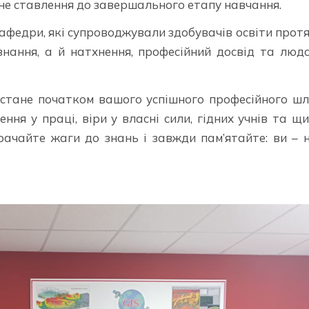
ьне ставлення до завершального етапу навчання.
федри, які супроводжували здобувачів освіти прот
знання, а й натхнення, професійний досвід та люд
стане початком вашого успішного професійного шл
ення у праці, віри у власні сили, гідних учнів та щ
ачайте жаги до знань і завжди пам’ятайте: ви – н