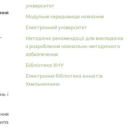
університет
ння
Модульне середовище навчання
Електронний університет
–
Методичні рекомендації для викладачів
з розроблення навчально-методичного
забезпечення
Бібліотека ХНУ
Електронна бібліотека юннатів
Хмельниччини
нь і
іння
нила