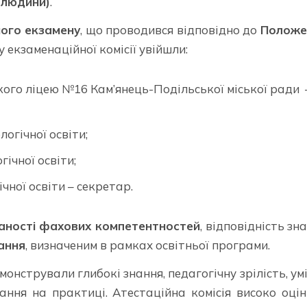
 людини)
.
ного екзамену
, що проводився відповідно до
Положе
у екзаменаційної комісії увійшли:
кого ліцею №16 Кам’янець-Подільської міської ради 
логічної освіти;
гічної освіти;
ічної освіти – секретар.
аності фахових компетентностей
, відповідність зна
ання
, визначеним в рамках освітньої програми.
емонстрували глибокі знання, педагогічну зрілість, ум
ання на практиці. Атестаційна комісія високо оці