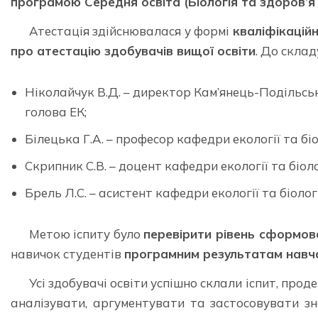
програмою Середня освіта (Біологія та здоров’я
Атестація здійснювалася у формі
кваліфікацій
про атестацію здобувачів вищої освіти
. До склад
Ніколайчук В.Д. – директор Кам’янець-Подільсь
голова ЕК;
Білецька Г.А. – професор кафедри екології та біо
Скрипник С.В. – доцент кафедри екології та біоло
Брель Л.С. – асистент кафедри екології та біолог
Метою іспиту було
перевірити рівень сформов
навичок студентів
програмним результатам навч
Усі здобувачі освіти успішно склали іспит, прод
аналізувати, аргументувати та застосовувати зн