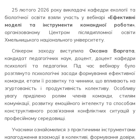
25 лютого 2026 року викладачі кафедри екології та
біологічної освіти взяли участь у вебінарі
«Ефективні
моделі та інструменти командної роботи»
,
організованому Центром післядипломної освіти
Хмельницького національного університету.
Спікером заходу виступила
Оксана Варгата
,
кандидат педагогічних наук, доцент, доцент кафедри
психології та педагогіки. Під час вебінару було
розглянуто психологічні засади формування ефективної
команди, етапи її розвитку та чинники, що впливають на
згуртованість і продуктивність колективу. Особливу
увагу приділено ролям членів команди, стилям
комунікації, розвитку емоційного інтелекту та способам
конструктивного розв’язання конфліктних ситуацій у
професійному середовищі.
Учасники ознайомилися з практичними інструментами
налагодження взаємодії в колективі, формування довіри,