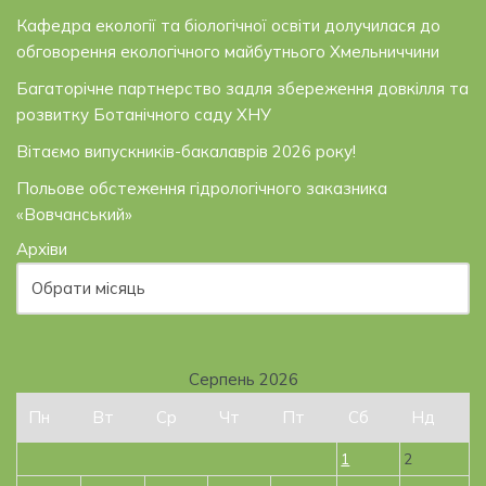
Кафедра екології та біологічної освіти долучилася до
обговорення екологічного майбутнього Хмельниччини
Багаторічне партнерство задля збереження довкілля та
розвитку Ботанічного саду ХНУ
Вітаємо випускників-бакалаврів 2026 року!
Польове обстеження гідрологічного заказника
«Вовчанський»
Архіви
Серпень 2026
Пн
Вт
Ср
Чт
Пт
Сб
Нд
1
2