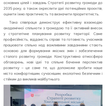
основних цілей і завдань Стратегії розвитку громади до
2035 року, а також окреслити ідеї потенційних проєктів,
оцінити їхню практичність та визначити пріоритетність.
Така співпраця демонструє ефективну взаємодію
академічної спільноти з громадою та її активний внесок
у стратегічне планування розвитку території. Саме
професійність, відданість справі та готовність учасників
працювати спільно над важливими завданнями стають
основою для формування якісних змін і забезпечення
сталого розвитку громади. Конструктивна атмосфера
обговорень, нові ідеї та спільне бачення перспектив
розвитку – це саме те, що допоможе зробити наше
місто комфортнішим, сучаснішим, екологічно безпечним і
стійким до викликів майбутнього.