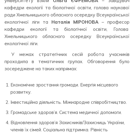
університету взяли
Ольга ЄФРЕМОВА
– завідувач
кафедри екології та біологічної освіти, голова наукової
ради Хмельницького обласного осередку Всеукраїнської
екологічної ліги та
Наталія МІРОНОВА
– професор
кафедри екології та біологічної освіти, Голова
Хмельницького обласного осередку Всеукраїнської
екологічної ліги.
У межах стратегічних сесій робота учасників
проходила в тематичних групах. Обговорення було
зосереджене на таких напрямах:
Економічне зростання громади. Енергія місцевого
розвитку.
Інвестиційна діяльність. Міжнародне співробітництво.
Громадське здоров’я. Система медичної допомоги.
Відновлення здоров’я Захисників/Захисниць України,
членів їх сімей. Соціальна підтримка. Рівність