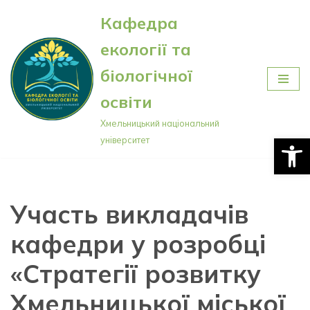
Кафедра
Перейти
екології та
до
вмісту
біологічної
освіти
Хмельницький національний
Відкри
університет
Участь викладачів
кафедри у розробці
«Стратегії розвитку
Хмельницької міської