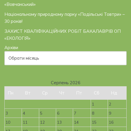
«Вовчанський»
Національному природному парку «Подільські Товтри» –
30 років!
ЗАХИСТ КВАЛІФІКАЦІЙНИХ РОБІТ БАКАЛАВРІВ ОП
«ЕКОЛОГІЯ»
Архіви
Серпень 2026
Пн
Вт
Ср
Чт
Пт
Сб
Нд
1
2
3
4
5
6
7
8
9
10
11
12
13
14
15
16