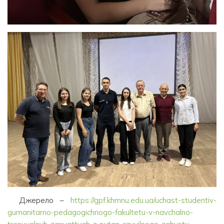
Джерело –
https://gpf.khmnu.edu.ua/uchast-studentiv-
gumanitarno-pedagogichnogo-fakultetu-v-navchalno-