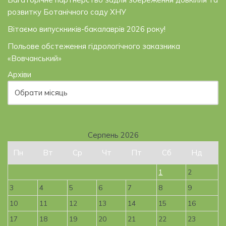
розвитку Ботанічного саду ХНУ
Вітаємо випускників-бакалаврів 2026 року!
Польове обстеження гідрологічного заказника
«Вовчанський»
Архіви
Серпень 2026
Пн
Вт
Ср
Чт
Пт
Сб
Нд
1
2
3
4
5
6
7
8
9
10
11
12
13
14
15
16
17
18
19
20
21
22
23