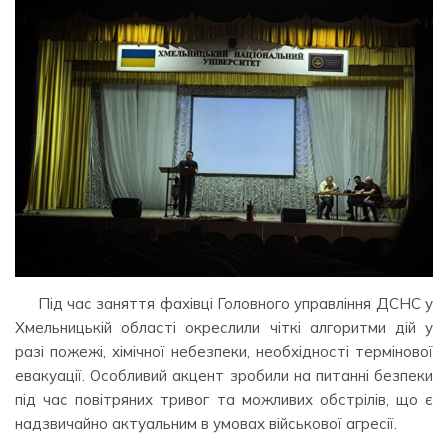
Під час заняття фахівці Головного управління ДСНС у
Хмельницькій області окреслили чіткі алгоритми дій у
разі пожежі, хімічної небезпеки, необхідності термінової
евакуації. Особливий акцент зробили на питанні безпеки
під час повітряних тривог та можливих обстрілів, що є
надзвичайно актуальним в умовах військової агресії.