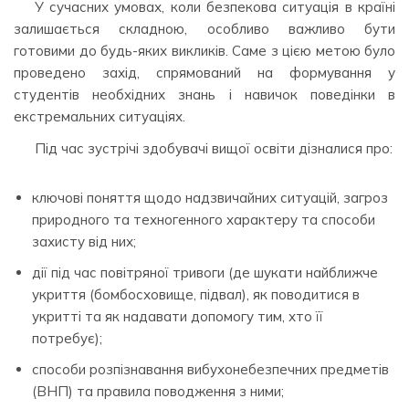
У сучасних умовах, коли безпекова ситуація в країні
залишається складною, особливо важливо бути
готовими до будь-яких викликів. Саме з цією метою було
проведено захід, спрямований на формування у
студентів необхідних знань і навичок поведінки в
екстремальних ситуаціях.
Під час зустрічі здобувачі вищої освіти дізналися про:
ключові поняття щодо надзвичайних ситуацій, загроз
природного та техногенного характеру та способи
захисту від них;
дії під час повітряної тривоги (де шукати найближче
укриття (бомбосховище, підвал), як поводитися в
укритті та як надавати допомогу тим, хто її
потребує);
способи розпізнавання вибухонебезпечних предметів
(ВНП) та правила поводження з ними;