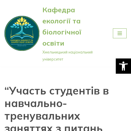
Кафедра
Перейти
екології та
до
вмісту
біологічної
освіти
Хмельницький національний
Відкри
університет
“Участь студентів в
навчально-
тренувальних
заняттях з питань