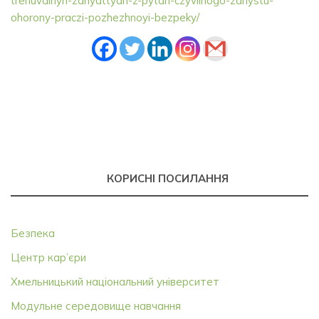
trenuvalnyh-zanyattyah-z-pytan-czyvilnogo-zahystu-
ohorony-praczi-pozhezhnoyi-bezpeky/
КОРИСНІ ПОСИЛАННЯ
Безпека
Центр кар’єри
Хмельницький національний університет
Модульне середовище навчання