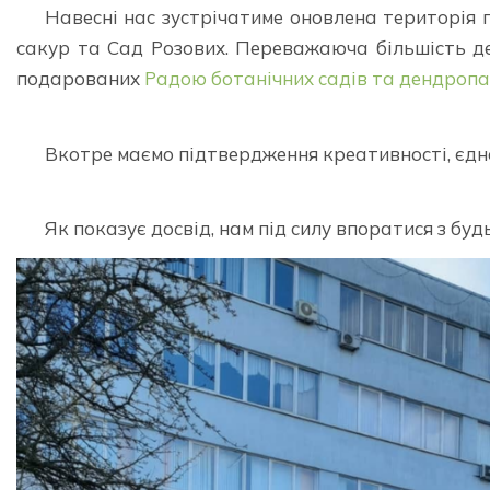
Навесні нас зустрічатиме оновлена територія 
сакур та Сад Розових. Переважаюча більшість д
подарованих
Радою ботанічних садів та дендропа
⠀⠀⠀ ⠀
Вкотре маємо підтвердження креативності, єдно
⠀⠀⠀ ⠀
Як показує досвід, нам під силу впоратися з б