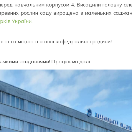
перед навчальним корпусом 4. Висадили головну ал
еревних рослин саду вирощена з маленьких саджан
рків України.
сті та міцності нашої кафедральної родини!
удь-якими завданнями! Працюємо далі…