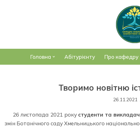
Перейти
до
вмісту
Головна
Абітурієнту
Про кафедру
Творимо новітню іс
26.11.2021
26 листопада 2021 року
студенти та викладачі
змін Ботанічного саду Хмельницького національног
⠀⠀⠀ ⠀