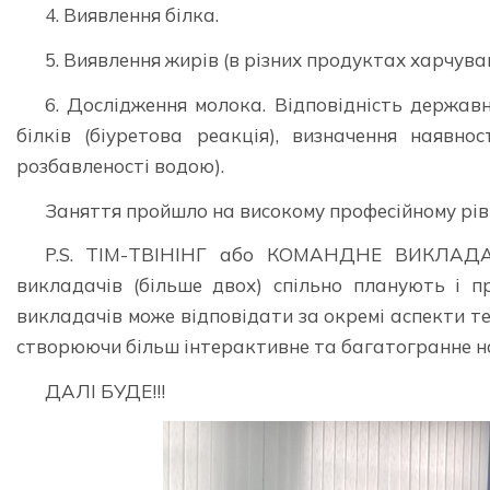
4. Виявлення білка.
5. Виявлення жирів (в різних продуктах харчуван
6. Дослідження молока. Відповідність держав
білків (біуретова реакція), визначення наявно
розбавленості водою).
Заняття пройшло на високому професійному рівні
P.S. ТІМ-ТВІНІНГ або КОМАНДНЕ ВИКЛАДАНН
викладачів (більше двох) спільно планують і п
викладачів може відповідати за окремі аспекти те
створюючи більш інтерактивне та багатогранне на
ДАЛІ БУДЕ!!!