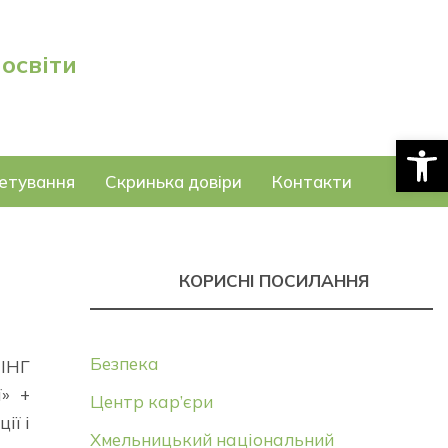
 освіти
Відкри
етування
Скринька довіри
Контакти
КОРИСНІ ПОСИЛАННЯ
Безпека
НІНГ
ї» +
Центр кар’єри
ії і
Хмельницький національний