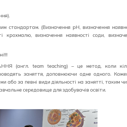
ня).
ним стандартам. (Визначення рН, визначення наявн
сті крохмалю, визначення наявності соди, визнач
!!!
Я (англ. team teaching) – це метод, коли кіл
роводять заняття, доповнюючи одне одного. Коже
ми або за певні види діяльності на занятті, таким ч
вчальне середовище для здобувачів освіти.