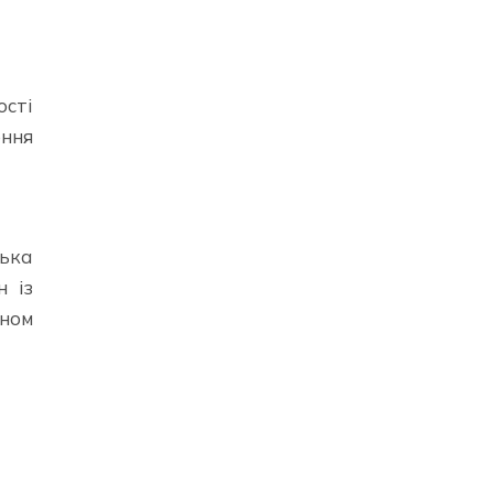
ості
ення
ька
н із
ином