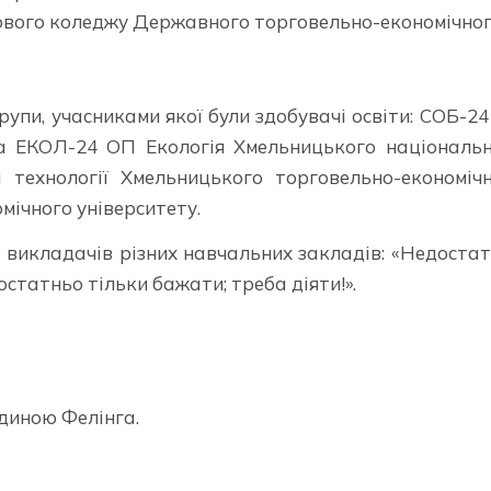
ового коледжу Державного торговельно-економічно
упи, учасниками якої були здобувачі освіти: СОБ-2
та ЕКОЛ-24 ОП Екологія Хмельницького національ
і технології Хмельницького торговельно-економіч
ічного університету.
і викладачів різних навчальних закладів: «Недоста
остатньо тільки бажати; треба діяти!».
ідиною Фелінга.