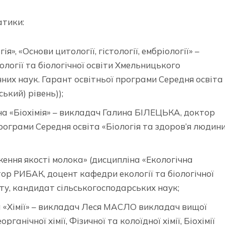
атики:
я», «Основи цитології, гістології, ембріології» –
огії та біологічної освіти Хмельницького
них наук. Гарант освітньої програми Середня освіта
ький) рівень));
іна «Біохімія» – викладач Галина БІЛЕЦЬКА, доктор
програми Середня освіта «Біологія та здоров’я людин
ення якості молока» (дисципліна «Екологічна
тор РИБАК, доцент кафедри екології та біологічної
ту, кандидат сільськогосподарських наук;
на «Хімії» – викладач Леся МАСЛО викладач вищої
ганічної хімії, Фізичної та колоїдної хімії, Біохімії