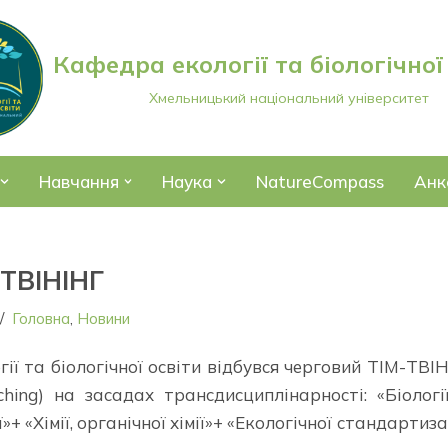
Кафедра екології та біологічної
Хмельницький національний університет
Навчання
Наука
NatureCompass
Анк
-ТВІНІНГ
Головна
,
Новини
ії та біологічної освіти відбувся черговий ТІМ-ТВІ
g) на засадах трансдисциплінарності: «Біологі
ї»+ «Хімії, органічної хімії»+ «Екологічної стандартизац