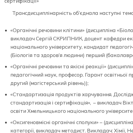
сертифікації»
Трансдисциплінарність об’єднала наступні тем
«Органічні речовини клітини» (дисципліна «Біологі
викладач Сергій СКРИПНИК, доцент кафедри екол
національного університету, кандидат педагогіч
(Біологія та здоров’я людини) перший (бакалаврс
«Органічні речовини та якісні реакції» (дисципл
педагогічний наук, професор. Гарант освітньої 
другий (магістерський рівень));
«Стандартизація продуктів харчування. Дослідж
стандартизація і сертифікація», – викладач Вік
освіти Хмельницького національного університе
«Оксигеновмісні органічні сполуки» – (дисциплі
категорії, викладач методист. Викладач: Хімії, Неор