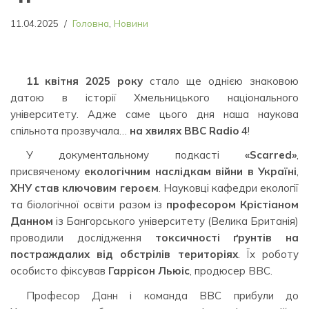
11.04.2025
Головна
,
Новини
11 квітня 2025 року
стало ще однією знаковою
датою в історії Хмельницького національного
університету. Адже саме цього дня наша наукова
спільнота прозвучала…
на хвилях BBC Radio 4
!
У документальному подкасті
«Scarred»
,
присвяченому
екологічним наслідкам війни в Україні
,
ХНУ став ключовим героєм
. Науковці кафедри екології
та біологічної освіти разом із
професором Крістіаном
Данном
із Бангорського університету (Велика Британія)
проводили дослідження
токсичності ґрунтів на
постраждалих від обстрілів територіях
. Їх роботу
особисто фіксував
Гаррісон Льюіс
, продюсер BBC.
Професор Данн і команда BBC прибули до