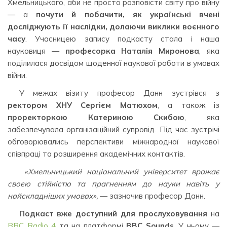
Хмельницького, аби не просто розповісти світу про війну
— а
почути й побачити, як українські вчені
досліджують її наслідки, долаючи виклики воєнного
часу
. Учасницею запису подкасту стала і наша
науковиця —
професорка Наталія Миронова
, яка
поділилася досвідом щоденної наукової роботи в умовах
війни.
У межах візиту професор Данн зустрівся з
ректором ХНУ Сергієм Матюхом
, а також із
проректоркою Катериною Скибою
, яка
забезпечувала організаційний супровід. Під час зустрічі
обговорювались перспективи міжнародної наукової
співпраці та розширення академічних контактів.
«Хмельницький національний університет вражає
своєю стійкістю та прагненням до науки навіть у
найскладніших умовах»,
— зазначив професор Данн.
Подкаст вже доступний для прослуховування
на
BBC Radio 4
та на платформі
BBC Sounds
. У ньому —