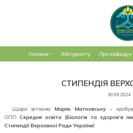
Перейти
до
вмісту
Головна
Абітурієнту
Про кафедру
СТИПЕНДІЯ ВЕРХ
30.09.2024
Щиро вітаємо
Марію Матковську
– здобува
ОПП
Середня освіта (Біологія та здоров’я лю
Стипендії Верховної Ради України!