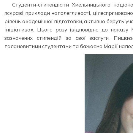
Студенти-стипендіати Хмельницького націон
яскраві приклади наполегливості, цілеспрямовано
рівень академічної підготовки, активно беруть уч
ініціативах. Цього разу (відповідно до наказ
зазначених стипендій за свої заслуги. Пишає
талановитими студентами та бажаємо Марії наполег