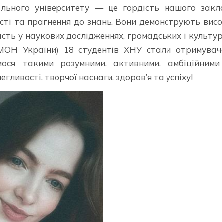
ального університету — це гордість нашого закл
сті та прагнення до знань. Вони демонструють вис
асть у наукових дослідженнях, громадських і культу
у МОН України) 18 студентів ХНУ стали отримува
мося такими розумними, активними, амбіційними
ливості, творчої наснаги, здоров’я та успіху!