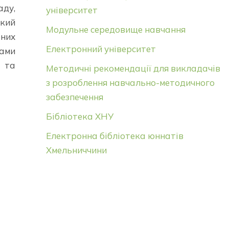
аду,
університет
окий
Модульне середовище навчання
рних
Електронний університет
чами
 та
Методичні рекомендації для викладачів
з розроблення навчально-методичного
забезпечення
Бібліотека ХНУ
Електронна бібліотека юннатів
Хмельниччини