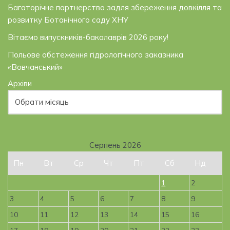
Багаторічне партнерство задля збереження довкілля та
розвитку Ботанічного саду ХНУ
Вітаємо випускників-бакалаврів 2026 року!
Польове обстеження гідрологічного заказника
«Вовчанський»
Архіви
Серпень 2026
Пн
Вт
Ср
Чт
Пт
Сб
Нд
1
2
3
4
5
6
7
8
9
10
11
12
13
14
15
16