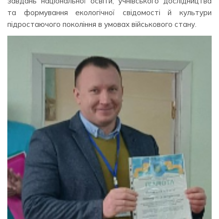
завдань національної освіти, учнівського дослідництва
та формування екологічної свідомості й культури
підростаючого покоління в умовах військового стану.