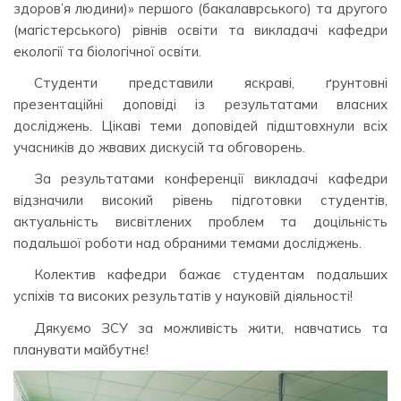
здоров’я людини)» першого (бакалаврського) та другого
(магістерського) рівнів освіти та викладачі кафедри
екології та біологічної освіти.
Студенти представили яскраві, ґрунтовні
презентаційні доповіді із результатами власних
досліджень. Цікаві теми доповідей підштовхнули всіх
учасників до жвавих дискусій та обговорень.
За результатами конференції викладачі кафедри
відзначили високий рівень підготовки студентів,
актуальність висвітлених проблем та доцільність
подальшої роботи над обраними темами досліджень.
Колектив кафедри бажає студентам подальших
успіхів та високих результатів у науковій діяльності!
Дякуємо ЗСУ за можливість жити, навчатись та
планувати майбутнє!